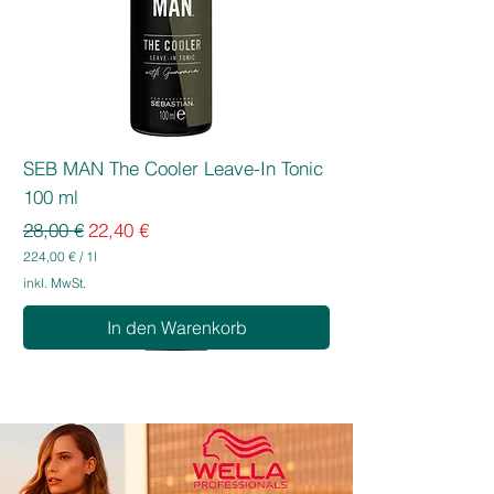
SEB MAN The Cooler Leave-In Tonic
100 ml
Standardpreis
Sale-Preis
28,00 €
22,40 €
224,00 €
/
1l
2
inkl. MwSt.
2
4
In den Warenkorb
,
0
0
€
p
r
o
1
L