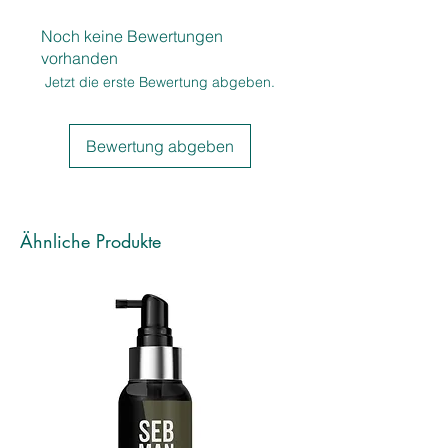
Kämmbarkeit
nach dem Ultimate Repair Shampoo
Für beanspruchtes, geschädigtes
für ein Pflege-Duo, das dein Haar
Noch keine Bewertungen
oder coloriertes Haar
verwöhnt.
vorhanden
Leichte Textur – intensive Wirkung
Jetzt die erste Bewertung abgeben.
Bewertung abgeben
Ähnliche Produkte