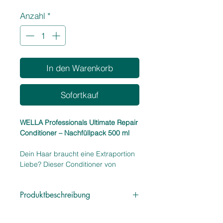
1
Anzahl
*
Liter
In den Warenkorb
Sofortkauf
WELLA Professionals Ultimate Repair
Conditioner – Nachfüllpack 500 ml
Dein Haar braucht eine Extraportion
Liebe? Dieser Conditioner von
WELLA Professionals ist genau das
Richtige für gestresste Längen. Er
Produktbeschreibung
pflegt intensiv, entwirrt sanft und
schenkt deinem Haar neue Kraft –
Spürbare Pflege & bessere
ganz ohne zu beschweren. Ideal