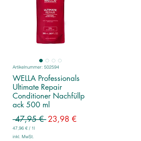
Artikelnummer: 502594
WELLA Professionals
Ultimate Repair
Conditioner Nachfüllp
ack 500 ml
Standardpreis
Sale-
 47,95 € 
23,98 €
Preis
47,96 €
/
1l
47,96 €
inkl. MwSt.
pro