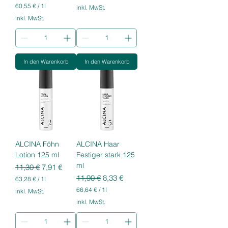
1
60,55 €
/
1l
inkl. MwSt.
2
6
inkl. MwSt.
1
0
,
,
1
5
0
5
€
In den Warenkorb
In den Warenkorb
€
p
p
r
r
o
o
1
1
L
L
i
i
t
t
e
e
r
r
ALCINA Föhn
ALCINA Haar
Lotion 125 ml
Festiger stark 125
ml
Standardpreis
Sale-Preis
11,30 €
7,91 €
Standardpreis
Sale-Preis
11,90 €
8,33 €
63,28 €
/
1l
6
66,64 €
/
1l
inkl. MwSt.
3
6
inkl. MwSt.
,
6
2
,
8
6