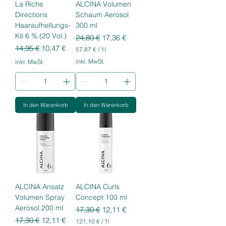
La Riche
ALCINA Volumen
r
Directions
Schaum Aerosol
Haaraufhellungs-
300 ml
Kit 6 % (20 Vol.)
Standardpreis
Sale-Preis
24,80 €
17,36 €
Standardpreis
Sale-Preis
14,95 €
10,47 €
57,87 €
/
1l
5
inkl. MwSt.
inkl. MwSt.
7
,
8
7
In den Warenkorb
In den Warenkorb
€
p
r
o
1
L
i
t
e
r
ALCINA Ansatz
ALCINA Curls
Volumen Spray
Concept 100 ml
Aerosol 200 ml
Standardpreis
Sale-Preis
17,30 €
12,11 €
Standardpreis
Sale-Preis
17,30 €
12,11 €
121,10 €
/
1l