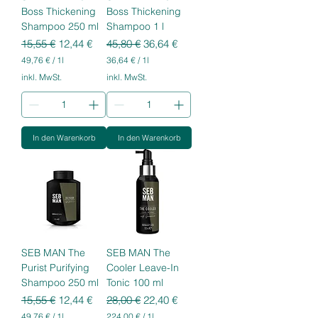
Boss Thickening
Boss Thickening
Shampoo 250 ml
Shampoo 1 l
Standardpreis
Sale-Preis
Standardpreis
Sale-Preis
15,55 €
12,44 €
45,80 €
36,64 €
49,76 €
/
1l
36,64 €
/
1l
4
3
inkl. MwSt.
inkl. MwSt.
9
6
,
,
7
6
6
4
In den Warenkorb
In den Warenkorb
€
€
p
p
r
r
o
o
1
1
L
L
i
i
t
t
e
e
r
r
SEB MAN The
SEB MAN The
Purist Purifying
Cooler Leave-In
Shampoo 250 ml
Tonic 100 ml
Standardpreis
Sale-Preis
Standardpreis
Sale-Preis
15,55 €
12,44 €
28,00 €
22,40 €
49,76 €
/
1l
224,00 €
/
1l