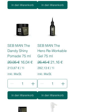
7
In den Warenkorb
In den Warenkorb
€
p
€
r
p
o
r
1
o
L
1
i
L
t
i
e
t
r
e
SEB MAN The
SEB MAN The
r
Dandy Shiny
Hero Re-Workable
Pomade 75 ml
Gel 75 ml
Standardpreis
Sale-Preis
Standardpreis
Sale-Preis
20,05 €
16,04 €
26,45 €
21,16 €
213,87 €
/
1l
282,13 €
/
1l
2
2
inkl. MwSt.
inkl. MwSt.
1
8
3
2
,
,
8
1
7
3
In den Warenkorb
In den Warenkorb
€
€
p
p
r
r
o
o