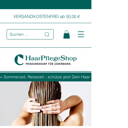
VERSANDKOSTENFREI ab 50,00 €
Suchen ...
+ Sommerzeit, Reisezeit - schütze jetzt Dein Haar vor Sonne, Salz und