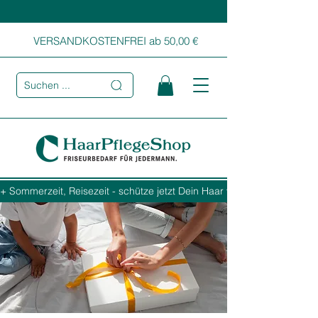
VERSANDKOSTENFREI ab 50,00 €
Suchen ...
+ Sommerzeit, Reisezeit - schütze jetzt Dein Haar vor Sonne, Salz und