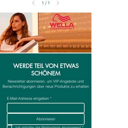
1
/
1
WERDE TEIL VON ETWAS
SCHÖNEM
Newsletter abonnieren, um VIP-Angebote und
Benachrichtigungen über neue Produkte zu erhalten
E-Mail-Adresse eingeben
*
Abonnieren
Ich möchte die Mailingliste abonnieren!
*