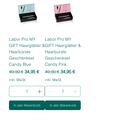
Labor Pro MY
Labor Pro MY
GIFT Haarglätter &
GIFT Haarglätter &
Haarbürste
Haarbürste
Geschenkset
Geschenkset
Candy Blue
Candy Pink
Standardpreis
Sale-Preis
Standardpreis
Sale-Preis
49,90 €
34,95 €
49,90 €
34,95 €
inkl. MwSt.
inkl. MwSt.
In den Warenkorb
In den Warenkorb