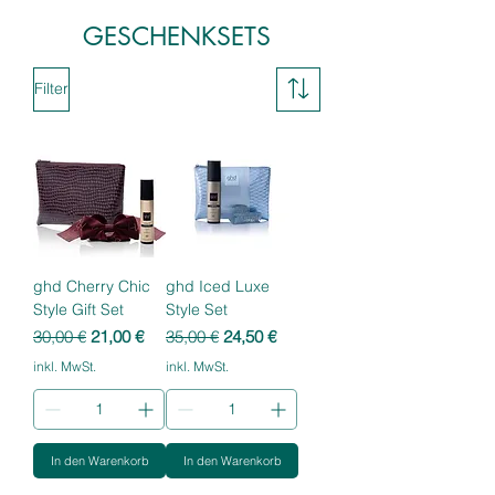
GESCHENKSETS
Filter
ghd Cherry Chic
ghd Iced Luxe
Style Gift Set
Style Set
Standardpreis
Sale-Preis
Standardpreis
Sale-Preis
30,00 €
21,00 €
35,00 €
24,50 €
inkl. MwSt.
inkl. MwSt.
In den Warenkorb
In den Warenkorb