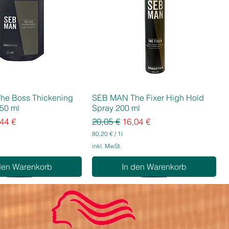
he Boss Thickening
SEB MAN The Fixer High Hold
50 ml
Spray 200 ml
eis
e-Preis
Standardpreis
Sale-Preis
44 €
20,05 €
16,04 €
80,20 €
/
1l
8
inkl. MwSt.
0
,
den Warenkorb
In den Warenkorb
2
0
€
p
r
o
1