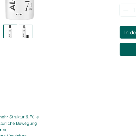
besonder
das meh
Der Mode
Föhnen, 
für lang
In d
gesunde
ehr Struktur & Fülle
natürliche Bewegung
ormel