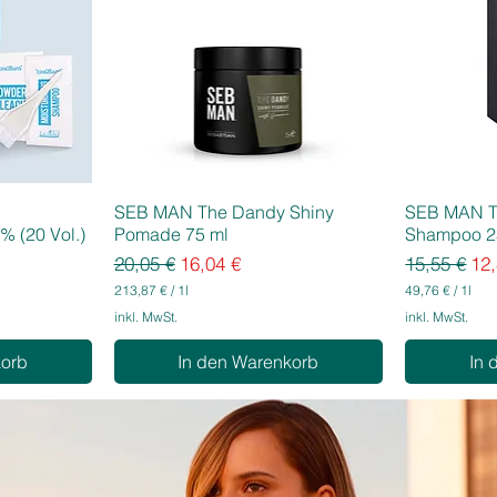
SEB MAN The Dandy Shiny
SEB MAN T
% (20 Vol.)
Pomade 75 ml
Shampoo 2
Standardpreis
Sale-Preis
Standardpr
Sal
20,05 €
16,04 €
15,55 €
12,
213,87 €
/
1l
49,76 €
/
1l
2
4
inkl. MwSt.
inkl. MwSt.
1
9
3
,
korb
In den Warenkorb
In 
,
7
8
6
7
€
€
p
p
r
r
o
o
1