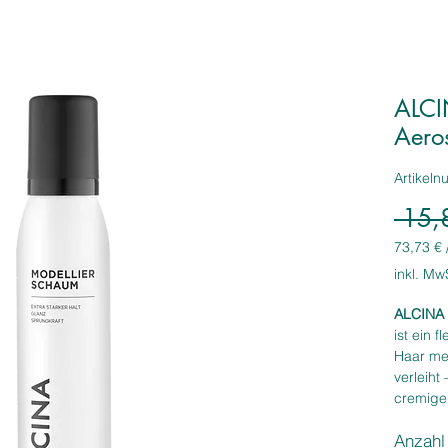
ALCI
Aero
Artikel
 15,
73,73 €
73,73 €
inkl. Mw
pro
1
ALCINA 
Liter
ist ein 
Haar meh
verleiht
cremige
Halt, na
Anzahl
gepflegt