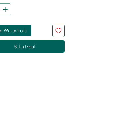
s für feines und kraftloses Haar,
r Volumen und Form benötigt.
llier‑Schaum unterstützt das
verbessert die Griffigkeit und sorgt
anhaltende, natürliche Stylings mit
en Warenkorb
m Glanz.
Sofortkauf