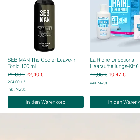
SEB MAN The Cooler Leave-In
La Riche Directions
Tonic 100 ml
Haaraufhellungs-Kit 6 
Standardpreis
Sale-Preis
Standardpreis
Sale-Preis
28,00 €
22,40 €
14,95 €
10,47 €
224,00 €
/
1l
inkl. MwSt.
2
inkl. MwSt.
2
4
In den Warenkorb
In den Waren
,
0
0
€
p
r
o