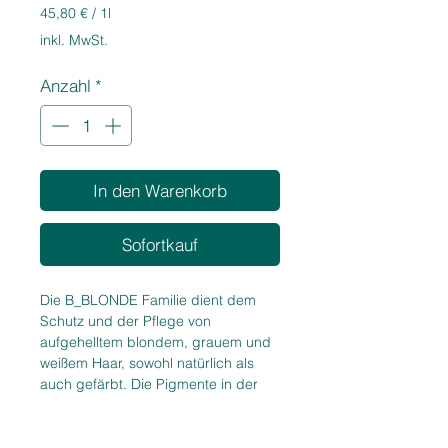
Preis
45,80 €
/
1l
45,80 €
inkl. MwSt.
pro
1
Anzahl
*
Liter
In den Warenkorb
Sofortkauf
Die B_BLONDE Familie dient dem
Schutz und der Pflege von
aufgehelltem blondem, grauem und
weißem Haar, sowohl natürlich als
auch gefärbt. Die Pigmente in der
Formel sind in der Lage,
unerwünschte warme Farbtöne auf
allen Ebenen zu neutralisieren. Bei