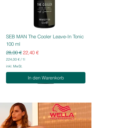
SEB MAN The Cooler Leave-In Tonic
100 ml
Standardpreis
Sale-Preis
28,00 €
22,40 €
224,00 €
/
1l
2
inkl. MwSt.
2
4
In den Warenkorb
,
0
0
€
p
r
o
1
L
i
t