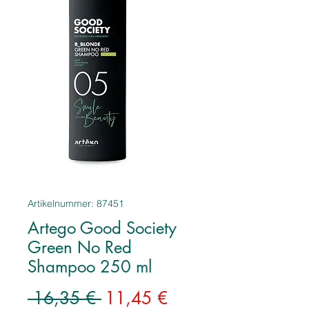
Artikelnummer: 87451
Artego Good Society
Green No Red
Shampoo 250 ml
Standardpreis
Sale-
 16,35 € 
11,45 €