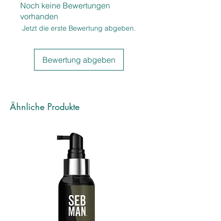
Noch keine Bewertungen
dauerhafter Anwendung der
vorhanden
Produkte wird die Haarqualität
Jetzt die erste Bewertung abgeben.
sichtbar und spürbar verbessert.
Gegen Orange & Rot.
Bewertung abgeben
Ähnliche Produkte