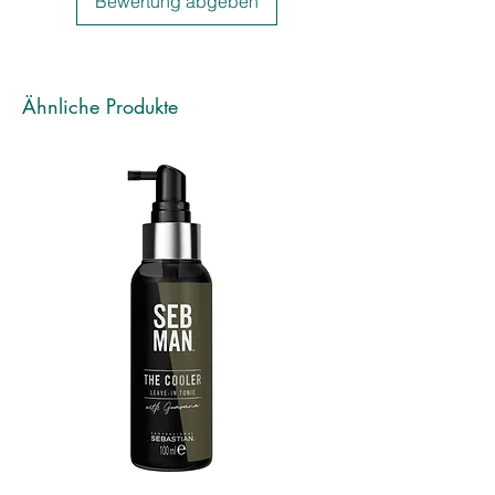
Bewertung abgeben
• Multipigment-Farbsystem
• Besonders pflegend durch die
Anreicherung mit Milch- und
Kokosölen
Ähnliche Produkte
LEISTUNGEN
• Satte Farbresultate mit perfekter
Weißabdeckung
• Kein Verblassen der Pigmente
• Umfassende Auswahl an Nuancen
zum Hellerfärben
• Leicht in der Mischung und in der
Anwendung
• Kein Verfärben
• Sanft zur Kopfhaut