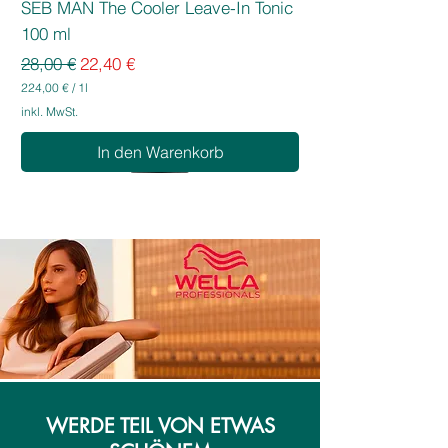
SEB MAN The Cooler Leave-In Tonic
100 ml
Standardpreis
Sale-Preis
28,00 €
22,40 €
224,00 €
/
1l
2
inkl. MwSt.
2
4
In den Warenkorb
,
0
0
€
p
r
o
1
L
i
t
e
r
WERDE TEIL VON ETWAS