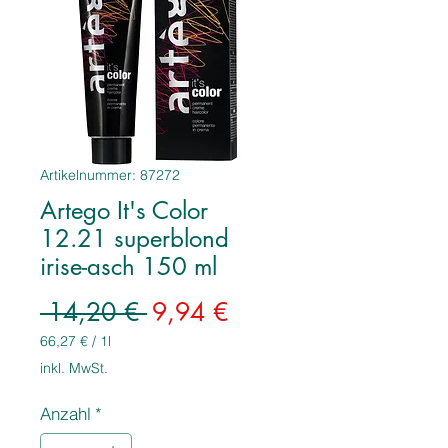
Artikelnummer: 87272
Artego It's Color
12.21 superblond
irise-asch 150 ml
Standardpreis
Sale-
 14,20 € 
9,94 €
Preis
66,27 €
/
1l
66,27 €
inkl. MwSt.
pro
1
Anzahl
*
Liter