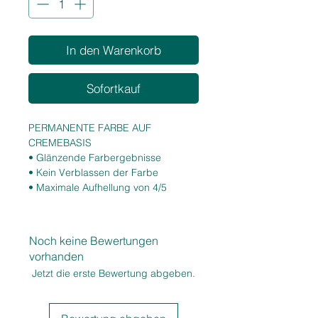
In den Warenkorb
Sofortkauf
PERMANENTE FARBE AUF
CREMEBASIS
• Glänzende Farbergebnisse
• Kein Verblassen der Farbe
• Maximale Aufhellung von 4/5
Tonstufen
• 100 % Weißhaarabdeckung
• Leuchtende und intensive Reflexe
Noch keine Bewertungen
• Hohe Zuverlässigkeit
vorhanden
Jetzt die erste Bewertung abgeben.
EIGENSCHAFTEN
• Niedriger Ammoniakgehalt
• Hohe Pigmentkonzentration