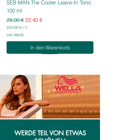
SEB MAN The Cooler Leave-In Tonic
100 ml
Standardpreis
Sale-Preis
28,00 €
22,40 €
224,00 €
/
1l
2
inkl. MwSt.
2
4
In den Warenkorb
,
0
0
€
p
r
o
1
L
i
t
e
r
WERDE TEIL VON ETWAS