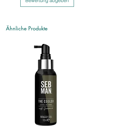
Bewertung abgeben
• Multipigment-Farbsystem
• Besonders pflegend durch die
Anreicherung mit Milch- und
Kokosölen
Ähnliche Produkte
LEISTUNGEN
• Satte Farbresultate mit perfekter
Weißabdeckung
• Kein Verblassen der Pigmente
• Umfassende Auswahl an Nuancen
zum Hellerfärben
• Leicht in der Mischung und in der
Anwendung
• Kein Verfärben
• Sanft zur Kopfhaut