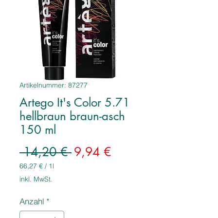
Artikelnummer: 87277
Artego It's Color 5.71
hellbraun braun-asch
150 ml
Standardpreis
Sale-
 14,20 € 
9,94 €
Preis
66,27 €
/
1l
66,27 €
inkl. MwSt.
pro
1
Anzahl
*
Liter