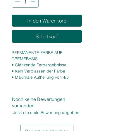
In den Warenkorb
Sofortkauf
PERMANENTE FARBE AUF
CREMEBASIS
• Glänzende Farbergebnisse
• Kein Verblassen der Farbe
• Maximale Aufhellung von 4/5
Tonstufen
• 100 % Weißhaarabdeckung
• Leuchtende und intensive Reflexe
Noch keine Bewertungen
• Hohe Zuverlässigkeit
vorhanden
Jetzt die erste Bewertung abgeben.
EIGENSCHAFTEN
• Niedriger Ammoniakgehalt
• Hohe Pigmentkonzentration