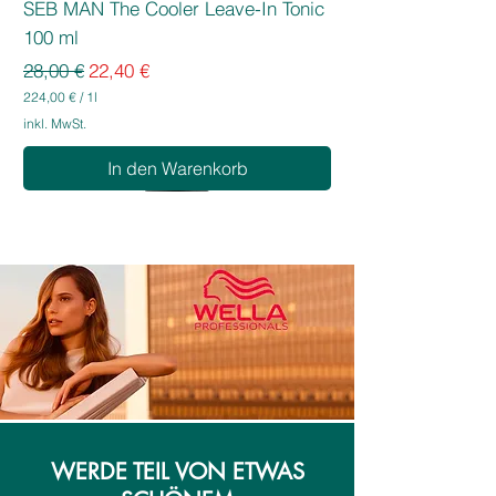
SEB MAN The Cooler Leave-In Tonic
100 ml
Standardpreis
Sale-Preis
28,00 €
22,40 €
224,00 €
/
1l
2
inkl. MwSt.
2
4
In den Warenkorb
,
0
0
€
p
r
o
1
L
i
t
e
r
WERDE TEIL VON ETWAS