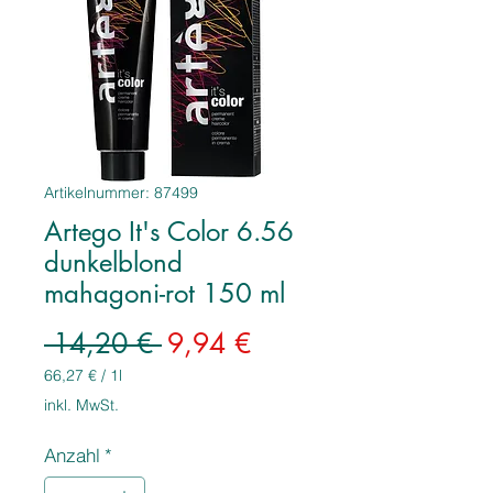
Artikelnummer: 87499
Artego It's Color 6.56
dunkelblond
mahagoni-rot 150 ml
Standardpreis
Sale-
 14,20 € 
9,94 €
Preis
66,27 €
/
1l
66,27 €
inkl. MwSt.
pro
1
Anzahl
*
Liter