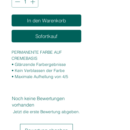
In den Warenkorb
Sofortkauf
PERMANENTE FARBE AUF
CREMEBASIS
• Glänzende Farbergebnisse
• Kein Verblassen der Farbe
• Maximale Aufhellung von 4/5
Tonstufen
• 100 % Weißhaarabdeckung
• Leuchtende und intensive Reflexe
Noch keine Bewertungen
• Hohe Zuverlässigkeit
vorhanden
Jetzt die erste Bewertung abgeben.
EIGENSCHAFTEN
• Niedriger Ammoniakgehalt
• Hohe Pigmentkonzentration