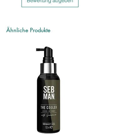
Bewertung abgeben
• Multipigment-Farbsystem
• Besonders pflegend durch die
Anreicherung mit Milch- und
Kokosölen
Ähnliche Produkte
LEISTUNGEN
• Satte Farbresultate mit perfekter
Weißabdeckung
• Kein Verblassen der Pigmente
• Umfassende Auswahl an Nuancen
zum Hellerfärben
• Leicht in der Mischung und in der
Anwendung
• Kein Verfärben
• Sanft zur Kopfhaut