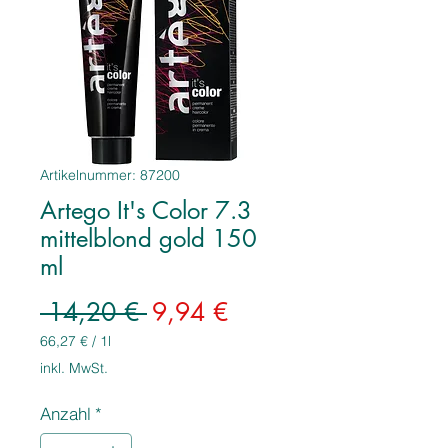
Artikelnummer: 87200
Artego It's Color 7.3
mittelblond gold 150
ml
Standardpreis
Sale-
 14,20 € 
9,94 €
Preis
66,27 €
/
1l
66,27 €
inkl. MwSt.
pro
1
Anzahl
*
Liter