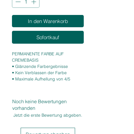
In den Warenkorb
Sofortkauf
PERMANENTE FARBE AUF
CREMEBASIS
• Glänzende Farbergebnisse
• Kein Verblassen der Farbe
• Maximale Aufhellung von 4/5
Tonstufen
• 100 % Weißhaarabdeckung
• Leuchtende und intensive Reflexe
Noch keine Bewertungen
• Hohe Zuverlässigkeit
vorhanden
Jetzt die erste Bewertung abgeben.
EIGENSCHAFTEN
• Niedriger Ammoniakgehalt
• Hohe Pigmentkonzentration