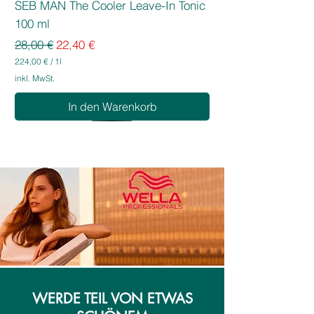
SEB MAN The Cooler Leave-In Tonic
100 ml
Standardpreis
Sale-Preis
28,00 €
22,40 €
224,00 €
/
1l
2
inkl. MwSt.
2
4
In den Warenkorb
,
0
0
€
p
r
o
1
L
i
t
e
r
WERDE TEIL VON ETWAS