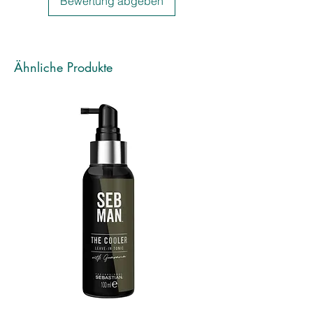
Bewertung abgeben
• Multipigment-Farbsystem
• Besonders pflegend durch die
Anreicherung mit Milch- und
Kokosölen
Ähnliche Produkte
LEISTUNGEN
• Satte Farbresultate mit perfekter
Weißabdeckung
• Kein Verblassen der Pigmente
• Umfassende Auswahl an Nuancen
zum Hellerfärben
• Leicht in der Mischung und in der
Anwendung
• Kein Verfärben
• Sanft zur Kopfhaut