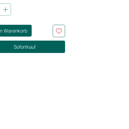
CHAFTEN
iger Ammoniakgehalt
Pigmentkonzentration
pigment-Farbsystem
en Warenkorb
ders pflegend durch die
erung mit Milch- und Kokosölen
Sofortkauf
NGEN
Farbresultate mit perfekter
deckung
Verblassen der Pigmente
sende Auswahl an Nuancen zum
rben
 in der Mischung und in der
ung
erfärben
zur Kopfhaut