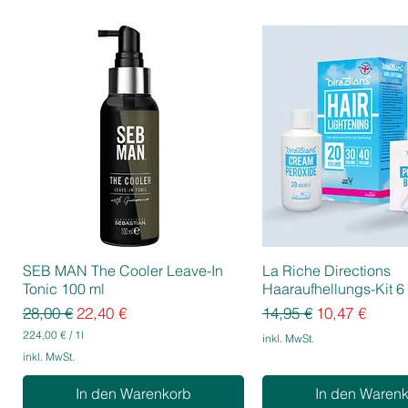
SEB MAN The Cooler Leave-In
La Riche Directions
Tonic 100 ml
Haaraufhellungs-Kit 6 
Standardpreis
Sale-Preis
Standardpreis
Sale-Preis
28,00 €
22,40 €
14,95 €
10,47 €
224,00 €
/
1l
inkl. MwSt.
2
inkl. MwSt.
2
4
In den Warenkorb
In den Waren
,
0