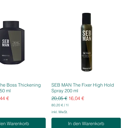
he Boss Thickening
SEB MAN The Fixer High Hold
50 ml
Spray 200 ml
eis
e-Preis
Standardpreis
Sale-Preis
44 €
20,05 €
16,04 €
80,20 €
/
1l
8
inkl. MwSt.
0
,
den Warenkorb
In den Warenkorb
2
0