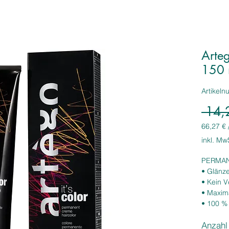
Arteg
150 
Artikel
 14,
66,27 €
66,27 €
inkl. Mw
pro
1
PERMAN
Liter
• Glänz
• Kein 
• Maxima
• 100 %
• Leucht
Anzahl
• Hohe Z