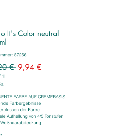
o It's Color neutral
ml
nummer: 87256
Standardpreis
Sale-
20 € 
9,94 €
Preis
/
1l
St.
ENTE FARBE AUF CREMEBASIS
ende Farbergebnisse
Verblassen der Farbe
le Aufhellung von 4/5 Tonstufen
 Weißhaarabdeckung
ende und intensive Reflexe
*
uverlässigkeit