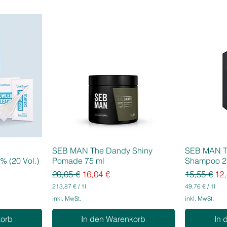
SEB MAN The Dandy Shiny
SEB MAN T
% (20 Vol.)
Pomade 75 ml
Shampoo 2
Standardpreis
Sale-Preis
Standardpr
Sal
20,05 €
16,04 €
15,55 €
12,
213,87 €
/
1l
49,76 €
/
1l
2
4
inkl. MwSt.
inkl. MwSt.
1
9
3
,
korb
In den Warenkorb
In 
,
7
8
6