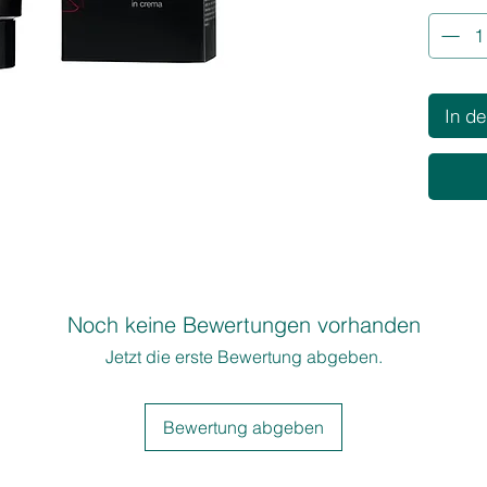
EIGENS
• Niedr
• Hohe 
• Multi
In d
• Beson
Anreich
LEISTU
• Satte 
Weißab
• Kein 
• Umfas
Hellerfä
Noch keine Bewertungen vorhanden
• Leicht
Jetzt die erste Bewertung abgeben.
Anwend
• Kein V
• Sanft 
Bewertung abgeben