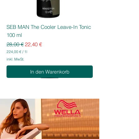
SEB MAN The Cooler Leave-In Tonic
100 ml
Standardpreis
Sale-Preis
28,00 €
22,40 €
224,00 €
/
1l
2
inkl. MwSt.
2
4
In den Warenkorb
,
0
0
€
p
r
o
1
L
i
t
e
r