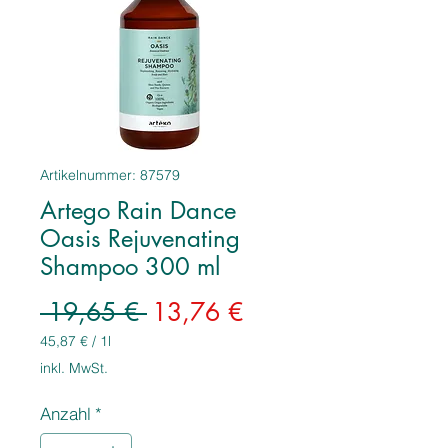
Artikelnummer: 87579
Artego Rain Dance
Oasis Rejuvenating
Shampoo 300 ml
Standardpreis
Sale-
 19,65 € 
13,76 €
Preis
45,87 €
/
1l
45,87 €
inkl. MwSt.
pro
1
Anzahl
*
Liter