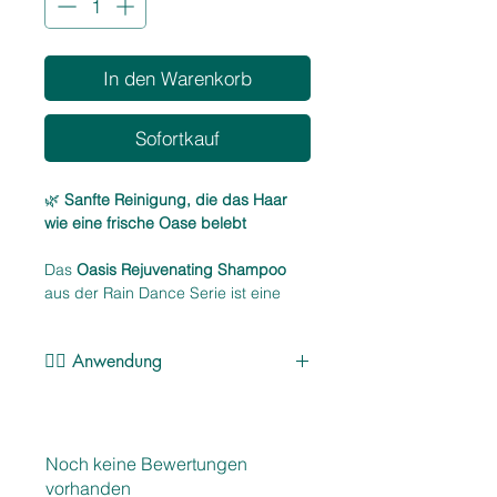
In den Warenkorb
Sofortkauf
🌿
Sanfte Reinigung, die das Haar
wie eine frische Oase belebt
Das
Oasis Rejuvenating Shampoo
aus der Rain Dance Serie ist eine
pflegende, revitalisierende
Reinigung, die Kopfhaut und Haar
💆‍♀️ Anwendung
mit einem Gefühl von Leichtigkeit
und natürlicher Frische umhüllt. Die
In das nasse Haar einmassieren,
Formel vereint pflanzliche Wirkstoffe
kurz aufschäumen und gründlich
mit moderner Technologie und sorgt
ausspülen. Bei Bedarf wiederholen.
für ein geschmeidiges, glänzendes
Noch keine Bewertungen
Für ein besonders geschmeidiges
und gesund aussehendes Haar –
vorhanden