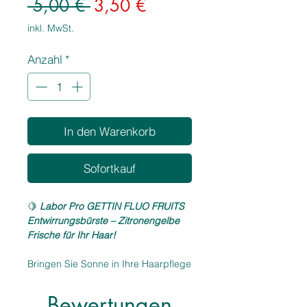
Standardpreis
Sale-
 5,00 € 
3,50 €
Preis
inkl. MwSt.
Anzahl
*
In den Warenkorb
Sofortkauf
🍋
Labor Pro GETTIN FLUO FRUITS
Entwirrungsbürste – Zitronengelbe
Frische für Ihr Haar!
Bringen Sie Sonne in Ihre Haarpflege
mit der Labor Pro GETTIN FLUO
FRUITS Entwirrungsbürste in
Bewertungen