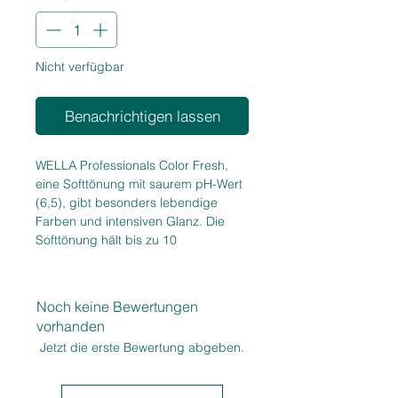
Nicht verfügbar
Benachrichtigen lassen
WELLA Professionals Color Fresh,
eine Softtönung mit saurem pH-Wert
(6,5), gibt besonders lebendige
Farben und intensiven Glanz. Die
Softtönung hält bis zu 10
Haarwäschen und wäscht sich
gleichmässig und vollständig wieder
aus. Durch die Gel-Konsistenz ist das
Noch keine Bewertungen
Haftverhalten optimal und tropft fast
vorhanden
nicht.
Jetzt die erste Bewertung abgeben.
Inklusive Folienhandschuhe und
Gebrauchsanweisung.