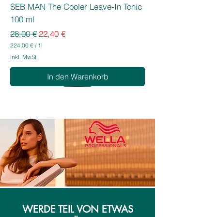
SEB MAN The Cooler Leave-In Tonic
100 ml
Standardpreis
Sale-Preis
28,00 €
22,40 €
224,00 €
/
1l
2
inkl. MwSt.
2
4
In den Warenkorb
,
0
0
€
p
r
o
1
L
i
t
e
r
WERDE TEIL VON ETWAS