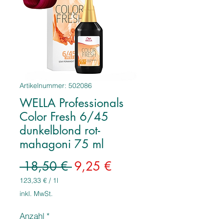
Artikelnummer: 502086
WELLA Professionals
Color Fresh 6/45
dunkelblond rot-
mahagoni 75 ml
Standardpreis
Sale-
 18,50 € 
9,25 €
Preis
123,33 €
/
1l
123,33 €
inkl. MwSt.
pro
1
Anzahl
*
Liter