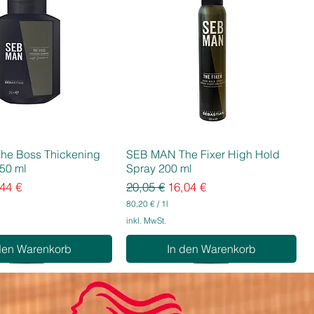
he Boss Thickening
SEB MAN The Fixer High Hold
50 ml
Spray 200 ml
eis
e-Preis
Standardpreis
Sale-Preis
44 €
20,05 €
16,04 €
80,20 €
/
1l
8
inkl. MwSt.
0
,
den Warenkorb
In den Warenkorb
2
0
€
p
r