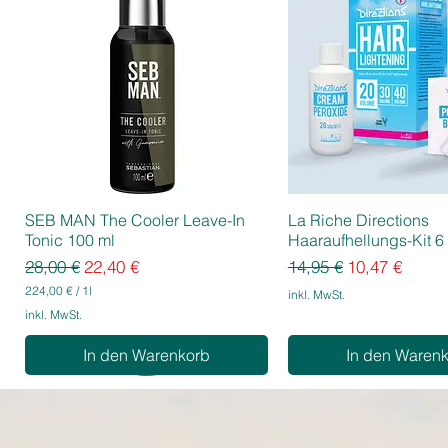
SEB MAN The Cooler Leave-In
La Riche Directions
Tonic 100 ml
Haaraufhellungs-Kit 6 
Standardpreis
Sale-Preis
Standardpreis
Sale-Preis
28,00 €
22,40 €
14,95 €
10,47 €
224,00 €
/
1l
inkl. MwSt.
2
inkl. MwSt.
2
4
In den Warenkorb
In den Waren
,
0
0
€
p