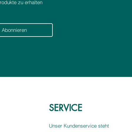
odukte zu erhalten
L
i
t
e
r
Abonnieren
SERVICE
Unser Kundenservice steht