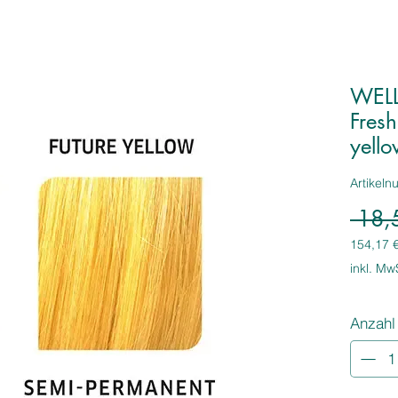
WELL
Fresh
yell
Artikel
 18,
154,17 
154,17 
inkl. Mw
pro
1
Liter
Anzahl