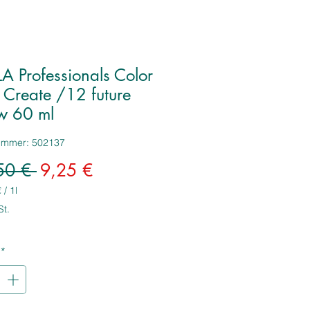
A Professionals Color
 Create /12 future
ow 60 ml
nummer: 502137
Standardpreis
Sale-
50 € 
9,25 €
Preis
€
/
1l
€
St.
*