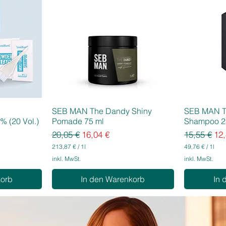
SEB MAN The Dandy Shiny
SEB MAN T
% (20 Vol.)
Pomade 75 ml
Shampoo 2
Standardpreis
Sale-Preis
Standardpr
Sal
20,05 €
16,04 €
15,55 €
12,
213,87 €
/
1l
49,76 €
/
1l
2
4
inkl. MwSt.
inkl. MwSt.
1
9
3
,
korb
In den Warenkorb
In 
,
7
8
6
7
€
€
p
p
r