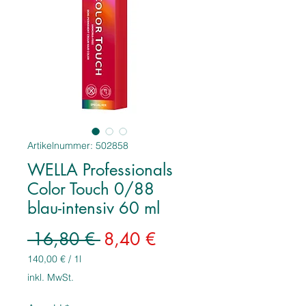
Artikelnummer: 502858
WELLA Professionals
Color Touch 0/88
blau-intensiv 60 ml
Standardpreis
Sale-
 16,80 € 
8,40 €
Preis
140,00 €
/
1l
140,00 €
inkl. MwSt.
pro
1