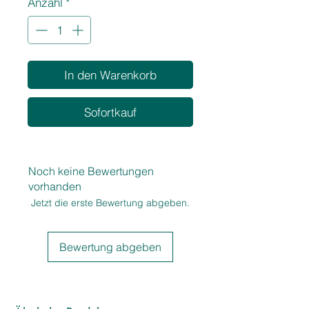
Anzahl
*
Liter
In den Warenkorb
Sofortkauf
Noch keine Bewertungen
vorhanden
Jetzt die erste Bewertung abgeben.
Bewertung abgeben