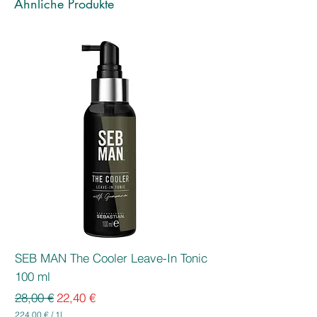
Ähnliche Produkte
SEB MAN The Cooler Leave-In Tonic
100 ml
Standardpreis
Sale-Preis
28,00 €
22,40 €
224,00 €
/
1l