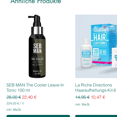
Ähnliche Produkte
SEB MAN The Cooler Leave-In
La Riche Directions
Tonic 100 ml
Haaraufhellungs-Kit 6 
Standardpreis
Sale-Preis
Standardpreis
Sale-Preis
28,00 €
22,40 €
14,95 €
10,47 €
224,00 €
/
1l
inkl. MwSt.
2
inkl. MwSt.
2
4