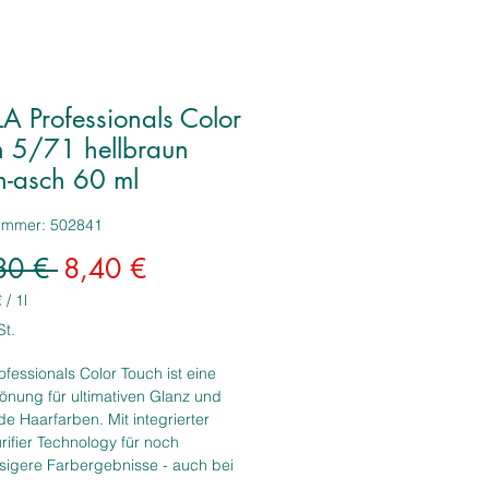
A Professionals Color
h 5/71 hellbraun
n-asch 60 ml
nummer: 502841
Standardpreis
Sale-
80 € 
8,40 €
Preis
€
/
1l
€
St.
ofessionals Color Touch ist eine
tönung für ultimativen Glanz und
de Haarfarben. Mit integrierter
rifier Technology für noch
sigere Farbergebnisse - auch bei
igtem Haar. Sanfte und vegane