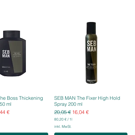
he Boss Thickening
SEB MAN The Fixer High Hold
50 ml
Spray 200 ml
eis
e-Preis
Standardpreis
Sale-Preis
44 €
20,05 €
16,04 €
80,20 €
/
1l
8
inkl. MwSt.
0
,