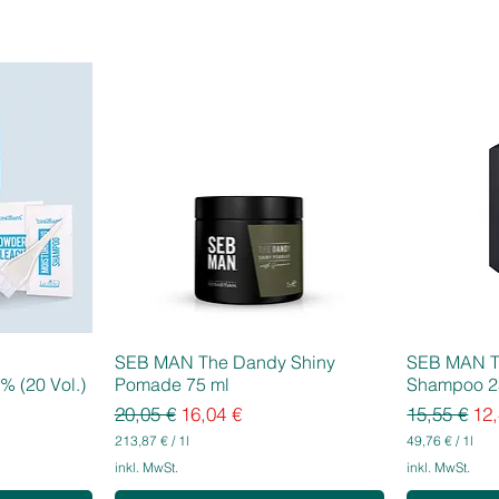
SEB MAN The Dandy Shiny
SEB MAN T
% (20 Vol.)
Pomade 75 ml
Shampoo 2
Standardpreis
Sale-Preis
Standardpr
Sal
20,05 €
16,04 €
15,55 €
12,
213,87 €
/
1l
49,76 €
/
1l
2
4
inkl. MwSt.
inkl. MwSt.
1
9
3
,