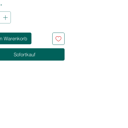
*
en Warenkorb
Sofortkauf