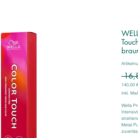
WELL
Touc
brau
Artikel
 16,
140,00 
140,00 
inkl. Mw
pro
1
Wella Pr
Liter
Intensiv
strahlen
Metal Pu
zuverläs
geschäd