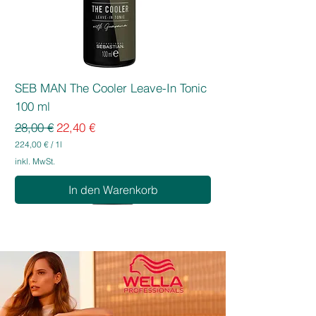
SEB MAN The Cooler Leave-In Tonic
100 ml
Standardpreis
Sale-Preis
28,00 €
22,40 €
224,00 €
/
1l
2
inkl. MwSt.
2
4
In den Warenkorb
,
0
0
€
p
r
o
1
L
i
t