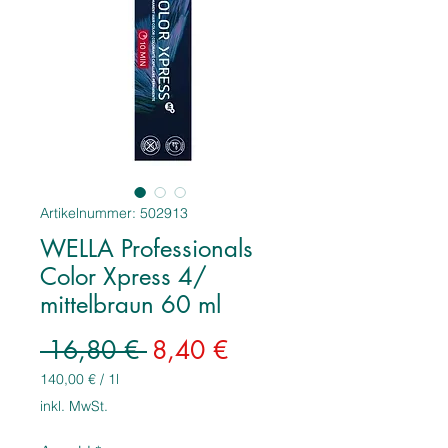
Artikelnummer: 502913
WELLA Professionals
Color Xpress 4/
mittelbraun 60 ml
Standardpreis
Sale-
 16,80 € 
8,40 €
Preis
140,00 €
/
1l
140,00 €
inkl. MwSt.
pro
1