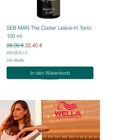
SEB MAN The Cooler Leave-In Tonic
100 ml
Standardpreis
Sale-Preis
28,00 €
22,40 €
224,00 €
/
1l
2
inkl. MwSt.
2
4
In den Warenkorb
,
0
0
€
p
r
o
1
L
i
t
e
r