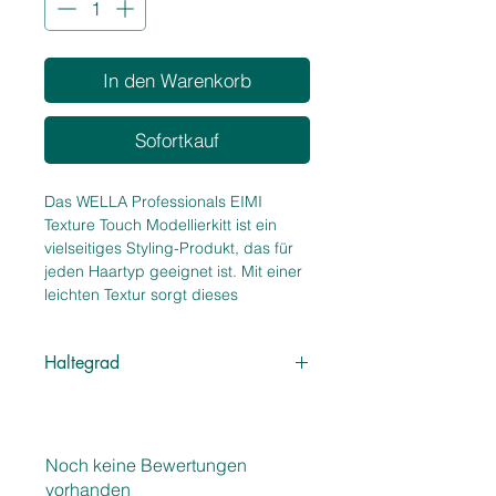
In den Warenkorb
Sofortkauf
Das WELLA Professionals EIMI 
Texture Touch Modellierkitt ist ein 
vielseitiges Styling-Produkt, das für 
jeden Haartyp geeignet ist. Mit einer 
leichten Textur sorgt dieses 
Modellierkitt für flexible, formbare 
Frisuren, die den ganzen Tag halten. 
Haltegrad
Die 75 ml Größe macht es ideal für 
unterwegs und bietet eine 
2 - flexibler Halt
langanhaltende Formbarkeit ohne zu 
verkleben. Egal ob Sie einen 
zerzausten Look oder definierte 
Noch keine Bewertungen
Texturen bevorzugen, dieses 
vorhanden