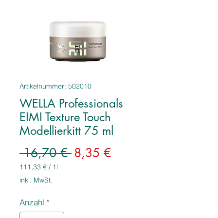
Artikelnummer: 502010
WELLA Professionals
EIMI Texture Touch
Modellierkitt 75 ml
Standardpreis
Sale-
 16,70 € 
8,35 €
Preis
111,33 €
/
1l
111,33 €
inkl. MwSt.
pro
1
Anzahl
*
Liter