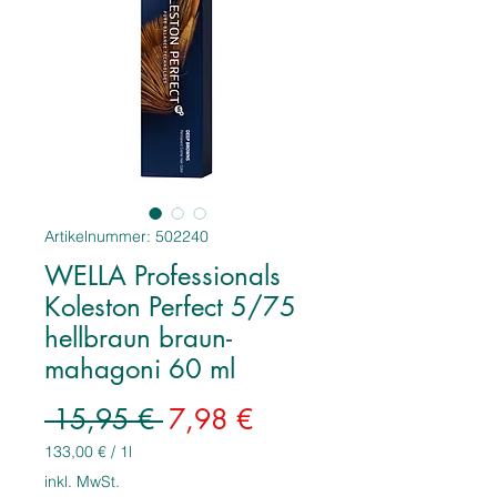
Artikelnummer: 502240
WELLA Professionals
Koleston Perfect 5/75
hellbraun braun-
mahagoni 60 ml
Standardpreis
Sale-
 15,95 € 
7,98 €
Preis
133,00 €
/
1l
133,00 €
inkl. MwSt.
pro