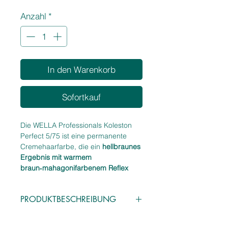
1
Anzahl
*
Liter
In den Warenkorb
Sofortkauf
Die WELLA Professionals Koleston
Perfect 5/75 ist eine permanente
Cremehaarfarbe, die ein
hellbraunes
Ergebnis mit warmem
braun‑mahagonifarbenem Reflex
erzielt. Die cremige Textur sorgt für
eine gleichmäßige Farbabgabe und
PRODUKTBESCHREIBUNG
ein brillantes, langanhaltendes
Ergebnis. Ideal für alle, die einen
Eigenschaften:
ausdrucksstarken, warmen Braunton