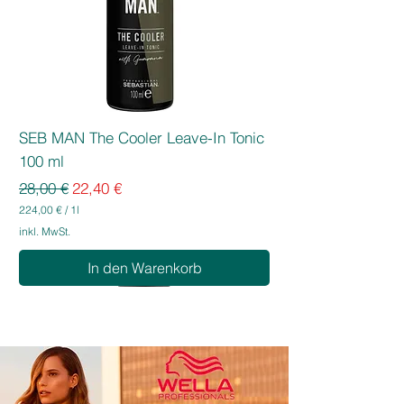
SEB MAN The Cooler Leave-In Tonic
100 ml
Standardpreis
Sale-Preis
28,00 €
22,40 €
224,00 €
/
1l
2
inkl. MwSt.
2
4
In den Warenkorb
,
0
0
€
p
r
o
1
L