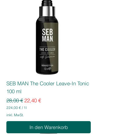
SEB MAN The Cooler Leave-In Tonic
100 ml
Standardpreis
Sale-Preis
28,00 €
22,40 €
224,00 €
/
1l
2
inkl. MwSt.
2
4
In den Warenkorb
,
0