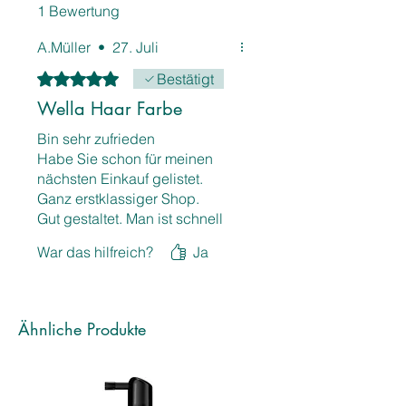
1 Bewertung
Inhalt:
60 ml
A.Müller
•
27. Juli
Mit 5 von 5 Sternen bewertet.
Bestätigt
Wella Haar Farbe
Bin sehr zufrieden
Habe Sie schon für meinen
nächsten Einkauf gelistet.
Ganz erstklassiger Shop.
Gut gestaltet. Man ist schnell
durch. Ebenso danke für den
War das hilfreich?
Ja
guten Preis für Wella Qualität.
Sowie schnelle Bearbeitung
Ähnliche Produkte