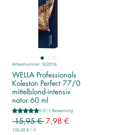
Artikelnummer: 502316
WELLA Professionals
Koleston Perfect 77/0
mittelblond-intensiv
natur 60 ml
Das Rating beträgt 5.0 von fünf Sternen, basierend auf 1
5.0 | 1 Bewertung
Standardpreis
Sale-
 15,95 € 
7,98 €
Preis
133,00 €
/
1l