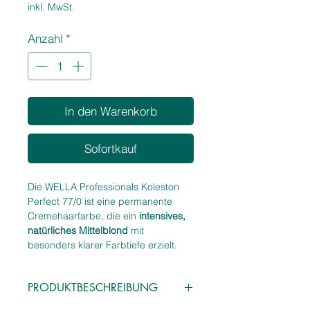
133,00 €
inkl. MwSt.
pro
1
Anzahl
*
Liter
In den Warenkorb
Sofortkauf
Die WELLA Professionals Koleston
Perfect 77/0 ist eine permanente
Cremehaarfarbe, die ein
intensives,
natürliches Mittelblond
mit
besonders klarer Farbtiefe erzielt.
Durch die doppelte
Naturpigmentierung entsteht ein
PRODUKTBESCHREIBUNG
reiner, neutraler Blondton
mit hoher
Deckkraft und gleichmäßiger Brillanz.