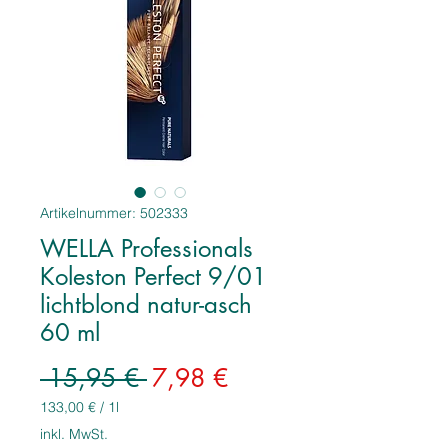
Artikelnummer: 502333
WELLA Professionals
Koleston Perfect 9/01
lichtblond natur-asch
60 ml
Standardpreis
Sale-
 15,95 € 
7,98 €
Preis
133,00 €
/
1l
133,00 €
inkl. MwSt.
pro