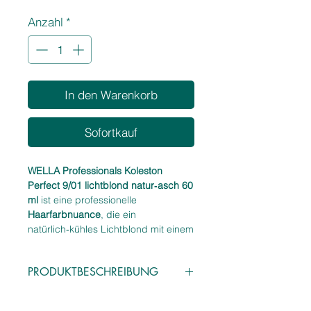
1
Anzahl
*
Liter
In den Warenkorb
Sofortkauf
WELLA Professionals Koleston
Perfect 9/01 lichtblond natur‑asch 60
ml
ist eine professionelle
Haarfarbnuance
, die ein
natürlich‑kühles Lichtblond mit einem
feinen Aschreflex erzeugt. Die
Nuance 9/01 eignet sich ideal für
PRODUKTBESCHREIBUNG
alle, die ein klares, neutrales Blond
wünschen, das leichte Wärme
Vorteile:
ausbalanciert und ein besonders