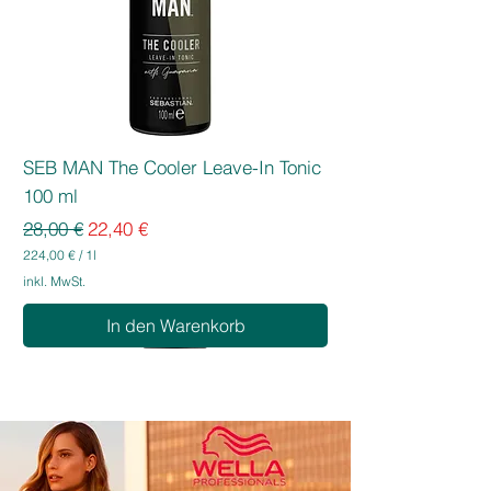
Gründlich ausspülen und
anschließend pflegen.
SEB MAN The Cooler Leave-In Tonic
100 ml
Standardpreis
Sale-Preis
28,00 €
22,40 €
224,00 €
/
1l
2
inkl. MwSt.
2
4
In den Warenkorb
,
0
0
€
p
r
o
1
L