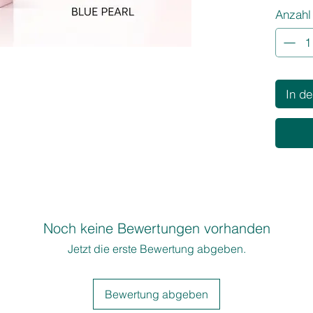
Anzahl
natürlic
mit ZER
Haarsch
gesunde
Activato
In d
Noch keine Bewertungen vorhanden
Jetzt die erste Bewertung abgeben.
Bewertung abgeben