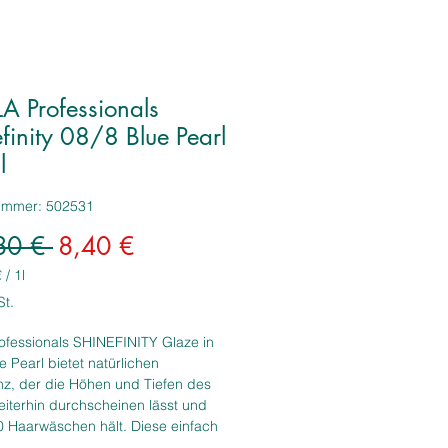
A Professionals
finity 08/8 Blue Pearl
l
nummer: 502531
Standardpreis
Sale-
80 € 
8,40 €
Preis
€
/
1l
€
St.
ofessionals SHINEFINITY Glaze in
e Pearl bietet natürlichen
nz, der die Höhen und Tiefen des
iterhin durchscheinen lässt und
0 Haarwäschen hält. Diese einfach
dende Gel-Cremetönung für