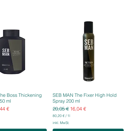
he Boss Thickening
SEB MAN The Fixer High Hold
50 ml
Spray 200 ml
eis
e-Preis
Standardpreis
Sale-Preis
44 €
20,05 €
16,04 €
80,20 €
/
1l
8
inkl. MwSt.
0
,