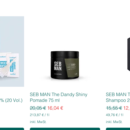
SEB MAN The Dandy Shiny
SEB MAN T
% (20 Vol.)
Pomade 75 ml
Shampoo 2
Standardpreis
Sale-Preis
Standardpr
Sal
20,05 €
16,04 €
15,55 €
12,
213,87 €
/
1l
49,76 €
/
1l
2
4
inkl. MwSt.
inkl. MwSt.
1
9
3
,