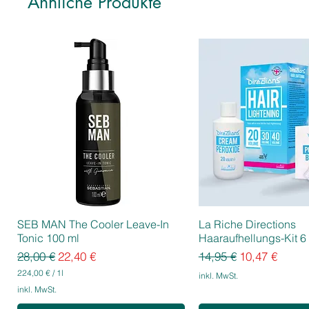
Ähnliche Produkte
SEB MAN The Cooler Leave-In
La Riche Directions
Tonic 100 ml
Haaraufhellungs-Kit 6 
Standardpreis
Sale-Preis
Standardpreis
Sale-Preis
28,00 €
22,40 €
14,95 €
10,47 €
224,00 €
/
1l
inkl. MwSt.
2
inkl. MwSt.
2
4