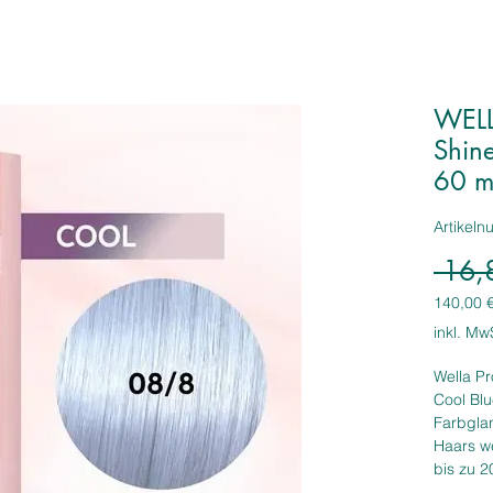
WELL
Shine
60 m
Artikel
 16,
140,00 
140,00 
inkl. Mw
pro
1
Wella Pr
Liter
Cool Blu
Farbgla
Haars we
bis zu 2
anzuwen