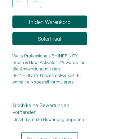
In den Warenkorb
Sofortkauf
Wella Professionals SHINEFINITY
Brush & Bowl Activator 2% wurde für
die Anwendung mit den
SHINEFINITY Glazes entwickelt. Er
enthält ein speziell formuliertes
Balancing pH Puffer-System, das
den pH-Wert während des gesamten
Färbevorgangs kontrolliert. Dieser
Noch keine Bewertungen
Activator eignet sich perfekt für
vorhanden
anspruchsvollere Techniken und
Jetzt die erste Bewertung abgeben.
präzises Arbeiten.