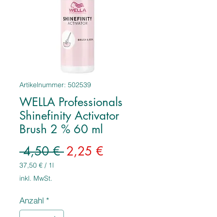
Artikelnummer: 502539
WELLA Professionals
Shinefinity Activator
Brush 2 % 60 ml
Standardpreis
Sale-
 4,50 € 
2,25 €
Preis
37,50 €
/
1l
37,50 €
inkl. MwSt.
pro
1
Anzahl
*
Liter