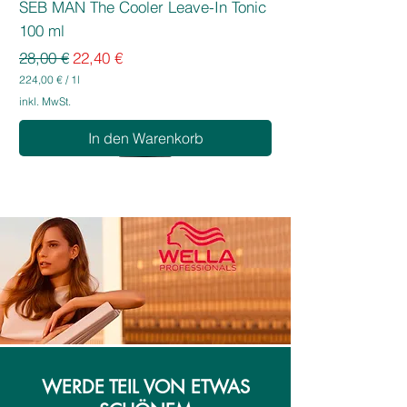
SEB MAN The Cooler Leave-In Tonic
100 ml
Standardpreis
Sale-Preis
28,00 €
22,40 €
224,00 €
/
1l
2
inkl. MwSt.
2
4
In den Warenkorb
,
0
0
€
p
r
o
1
L
i
t
e
r
WERDE TEIL VON ETWAS