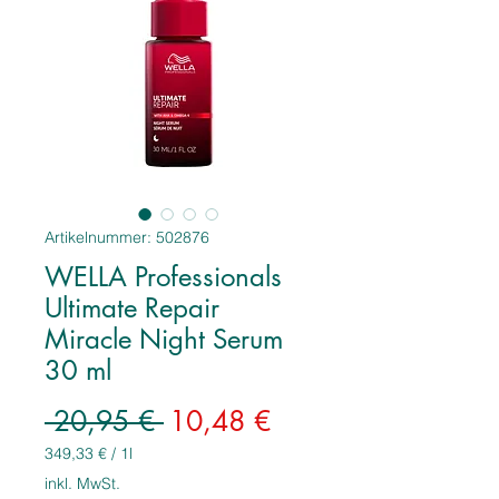
Artikelnummer: 502876
WELLA Professionals
Ultimate Repair
Miracle Night Serum
30 ml
Standardpreis
Sale-
 20,95 € 
10,48 €
Preis
349,33 €
/
1l
349,33 €
inkl. MwSt.
pro