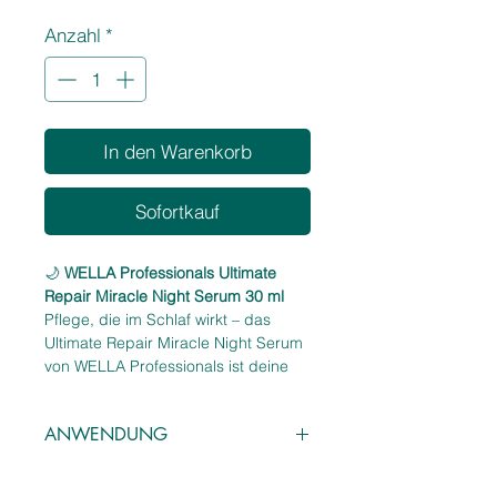
1
Anzahl
*
Liter
In den Warenkorb
Sofortkauf
🌙
WELLA Professionals Ultimate
Repair Miracle Night Serum 30 ml
Pflege, die im Schlaf wirkt – das
Ultimate Repair Miracle Night Serum
von WELLA Professionals ist deine
Geheimwaffe für regeneriertes,
geschmeidiges Haar am Morgen.
ANWENDUNG
Die innovative Formel repariert und
stärkt das Haar über Nacht, ohne
Abends 1–2 Pumpstöße in die
Rückstände auf dem Kopfkissen zu