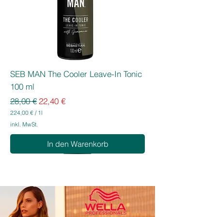
SEB MAN The Cooler Leave-In Tonic
100 ml
Standardpreis
Sale-Preis
28,00 €
22,40 €
224,00 €
/
1l
2
inkl. MwSt.
2
4
In den Warenkorb
,
0
0
€
p
r
o
1
L