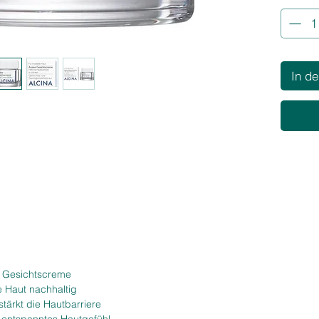
Hautgefü
schütze
trockene
Die Azal
Regenera
In d
neue Ge
Wohlbefi
und Nac
de Gesichtscreme
e Haut nachhaltig
tärkt die Hautbarriere