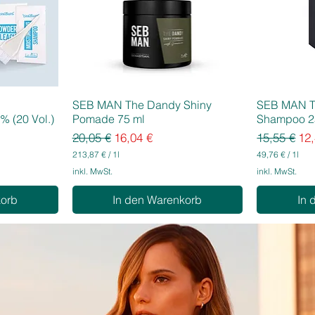
SEB MAN The Dandy Shiny
SEB MAN T
% (20 Vol.)
Pomade 75 ml
Shampoo 2
Standardpreis
Sale-Preis
Standardpr
Sal
20,05 €
16,04 €
15,55 €
12,
213,87 €
/
1l
49,76 €
/
1l
2
4
inkl. MwSt.
inkl. MwSt.
1
9
3
,
korb
In den Warenkorb
In 
,
7
8
6
7
€
€
p
p
r
r
o
o
1
1
L
L
i
i
t