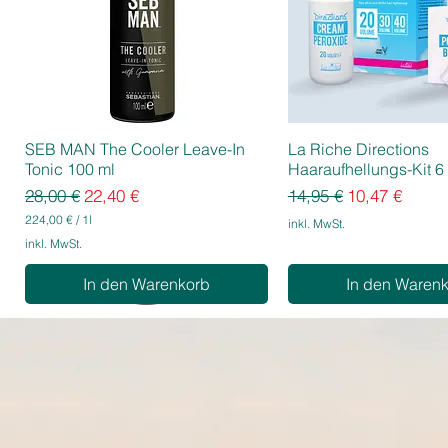
SEB MAN The Cooler Leave-In
La Riche Directions
Tonic 100 ml
Haaraufhellungs-Kit 6 
Standardpreis
Sale-Preis
Standardpreis
Sale-Preis
28,00 €
22,40 €
14,95 €
10,47 €
224,00 €
/
1l
inkl. MwSt.
2
inkl. MwSt.
2
4
In den Warenkorb
In den Waren
,
0
0
€
p
r
o
1
L
i