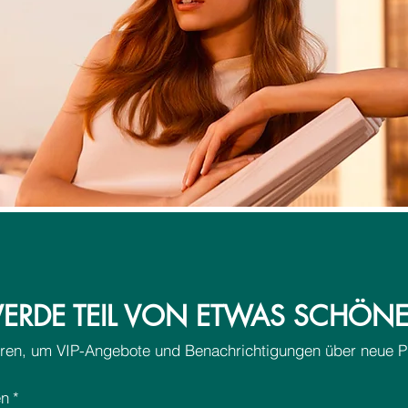
t
e
e
r
r
rifying
ker 3in1
SEB MAN The Multitasker 3in1
SEB MAN The Hero Re-Workable
SEB MAN T
ALCINA Föh
Shampoo 250 ml
Gel 75 ml
Hold Gel 7
Standardpr
Sal
11,30 €
7,9
Standardpreis
Standardpreis
Sale-Preis
Sale-Preis
Standardpr
Sal
15,55 €
26,45 €
12,44 €
21,16 €
18,00 €
14,
63,28 €
/
1l
6
49,76 €
282,13 €
/
1l
/
1l
192,00 €
/
1l
inkl. MwSt.
3
4
2
1
inkl. MwSt.
inkl. MwSt.
inkl. MwSt.
,
9
8
9
In 
2
,
2
2
8
korb
korb
In den Warenkorb
In den Warenkorb
In 
7
,
,
6
1
0
€
3
0
p
€
r
p
€
€
ERDE TEIL VON ETWAS SCHÖN
o
r
p
p
1
o
r
r
L
1
o
o
ren, um VIP-Angebote und Benachrichtigungen über neue Pr
i
L
1
1
t
i
L
L
e
t
i
i
r
en
*
e
t
t