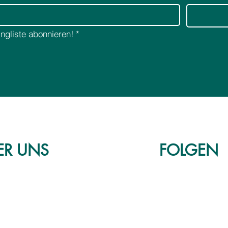
r
e
e
r
r
ingliste abonnieren!
*
ER
UNS
FOLGEN