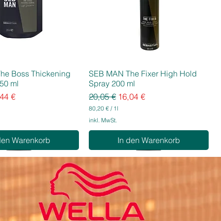
he Boss Thickening
SEB MAN The Fixer High Hold
50 ml
Spray 200 ml
eis
e-Preis
Standardpreis
Sale-Preis
44 €
20,05 €
16,04 €
80,20 €
/
1l
8
inkl. MwSt.
0
,
den Warenkorb
In den Warenkorb
2
0
€
p
r
o
1
L
i
t