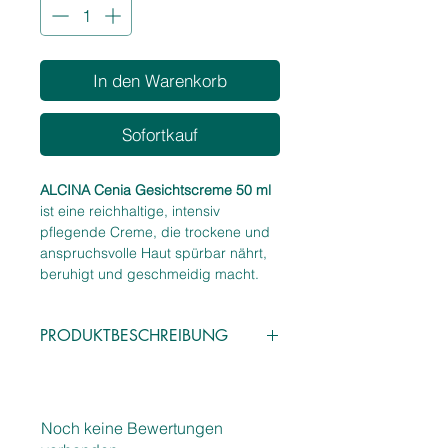
In den Warenkorb
Sofortkauf
ALCINA Cenia Gesichtscreme 50 ml
ist eine reichhaltige, intensiv
pflegende Creme, die trockene und
anspruchsvolle Haut spürbar nährt,
beruhigt und geschmeidig macht.
Die cremige Textur stärkt die
Hautbarriere, reduziert
PRODUKTBESCHREIBUNG
Spannungsgefühle und sorgt für ein
angenehm entspanntes, gepflegtes
Eigenschaften
Hautgefühl – ideal für
alle
, die eine
Reichhaltige, intensiv pflegende
wohltuende, schützende Pflege für
Gesichtscreme
trockene oder reife Haut suchen.
Noch keine Bewertungen
Nährt trockene & anspruchsvolle
Die Cenia‑Formel unterstützt die