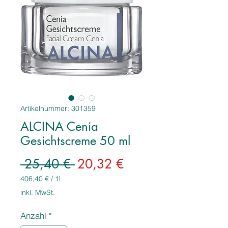
Artikelnummer: 301359
ALCINA Cenia
Gesichtscreme 50 ml
Standardpreis
Sale-
 25,40 € 
20,32 €
Preis
406,40 €
/
1l
406,40 €
inkl. MwSt.
pro
1
Anzahl
*
Liter