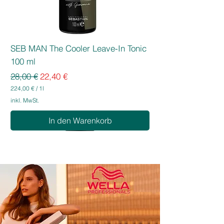
SEB MAN The Cooler Leave-In Tonic
100 ml
Standardpreis
Sale-Preis
28,00 €
22,40 €
224,00 €
/
1l
2
inkl. MwSt.
2
4
In den Warenkorb
,
0
0
€
p
r
o
1
L
i
t
e