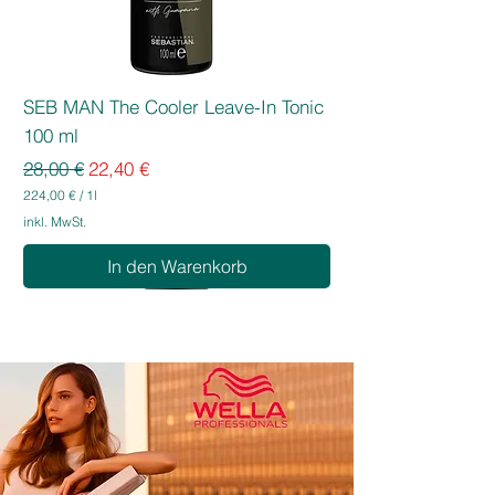
SEB MAN The Cooler Leave-In Tonic
100 ml
Standardpreis
Sale-Preis
28,00 €
22,40 €
224,00 €
/
1l
2
inkl. MwSt.
2
4
In den Warenkorb
,
0
0
€
p
r
o
1
L
i
t
e