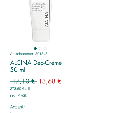
Artikelnummer: 301348
ALCINA Deo-Creme
50 ml
Standardpreis
Sale-
 17,10 € 
13,68 €
Preis
273,60 €
/
1l
273,60 €
inkl. MwSt.
pro
1
Anzahl
*
Liter