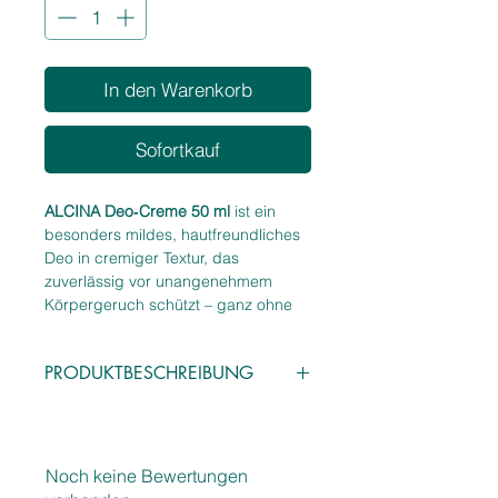
In den Warenkorb
Sofortkauf
ALCINA Deo‑Creme 50 ml
ist ein
besonders mildes, hautfreundliches
Deo in cremiger Textur, das
zuverlässig vor unangenehmem
Körpergeruch schützt – ganz ohne
Alkohol und ohne die Haut zu reizen.
Die sanfte Formulierung pflegt die
PRODUKTBESCHREIBUNG
empfindliche Achselhaut, wirkt
angenehm beruhigend und
Eigenschaften
hinterlässt ein frisches, gepflegtes
Mildes, cremiges Deo für
Gefühl, das den ganzen Tag anhält.
empfindliche Haut
Ideal für
alle
, die ein schonendes,
Noch keine Bewertungen
Schützt zuverlässig vor
cremiges Deo bevorzugen – auch