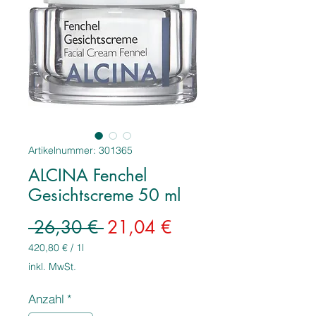
Artikelnummer: 301365
ALCINA Fenchel
Gesichtscreme 50 ml
Standardpreis
Sale-
 26,30 € 
21,04 €
Preis
420,80 €
/
1l
420,80 €
inkl. MwSt.
pro
1
Anzahl
*
Liter