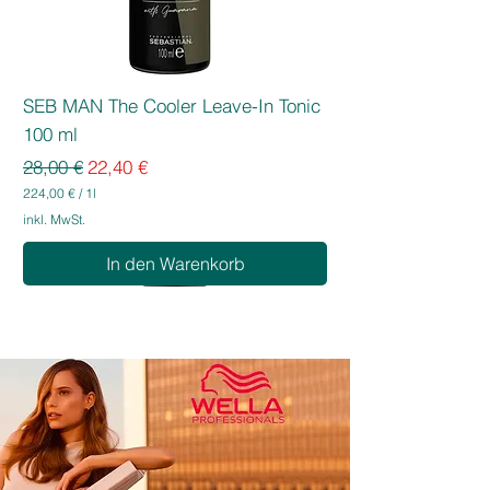
SEB MAN The Cooler Leave-In Tonic
100 ml
Standardpreis
Sale-Preis
28,00 €
22,40 €
224,00 €
/
1l
2
inkl. MwSt.
2
4
In den Warenkorb
,
0
0
€
p
r
o
1
L
i
t
e