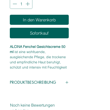
In den Warenkorb
Sofortkauf
ALCINA Fenchel Gesichtscreme 50
ml
ist eine wohltuende,
ausgleichende Pflege, die trockene
und empfindliche Haut beruhigt,
schützt und intensiv mit Feuchtigkeit
versorgt. Die cremige Textur mit
Fenchel‑Extrakt wirkt angenehm
PRODUKTBESCHREIBUNG
entspannend, stärkt die Hautbarriere
und sorgt für ein geschmeidiges,
Eigenschaften
ausgeglichenes Hautgefühl – ideal
Beruhigende, ausgleichende
für
alle
, die eine sanfte,
Gesichtscreme
pflanzenbasierte Pflege für sensible
Noch keine Bewertungen
Mit Fenchel‑Extrakt für
Haut suchen.