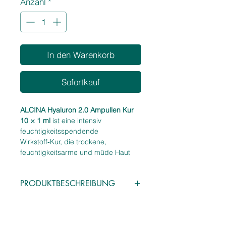
Anzahl
*
Liter
In den Warenkorb
Sofortkauf
ALCINA Hyaluron 2.0 Ampullen Kur
10 × 1 ml
ist eine intensiv
feuchtigkeitsspendende
Wirkstoff‑Kur, die trockene,
feuchtigkeitsarme und müde Haut
sofort aufpolstert, glättet und
sichtbar frischer wirken lässt. Jede
PRODUKTBESCHREIBUNG
Ampulle enthält hochkonzentrierte
Hyaluron‑2.0‑Formel
mit hoch- und
Eigenschaften
niedermolekularer Hyaluronsäure –
Intensiv feuchtigkeitsspendende
für maximale Feuchtigkeitsbindung in
10‑Tage‑Ampullen‑Kur