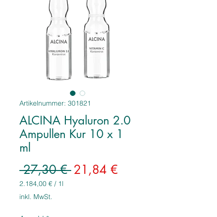
Artikelnummer: 301821
ALCINA Hyaluron 2.0
Ampullen Kur 10 x 1
ml
Standardpreis
Sale-
 27,30 € 
21,84 €
Preis
2.184,00 €
/
1l
2.184,00 €
inkl. MwSt.
pro
1