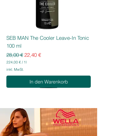
SEB MAN The Cooler Leave-In Tonic
100 ml
Standardpreis
Sale-Preis
28,00 €
22,40 €
224,00 €
/
1l
2
inkl. MwSt.
2
4
In den Warenkorb
,
0
0
€
p
r
o
1
L
i
t