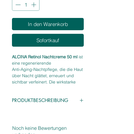
In den Warenkorb
Sofortkauf
ALCINA Retinol Nachtcreme 50 ml
ist
eine regenerierende
Anti‑Aging‑Nachtpflege, die die Haut
über Nacht glättet, erneuert und
sichtbar verfeinert. Die wirkstarke
Retinol‑Formel unterstützt die
natürliche Zellerneuerung, reduziert
PRODUKTBESCHREIBUNG
Falten und sorgt für ein
ebenmäßigeres, strahlenderes
Eigenschaften
Hautbild.
Regenerierende
Die reichhaltige, dennoch angenehm
Anti‑Aging‑Nachtcreme mit
geschmeidige Textur stärkt die
Noch keine Bewertungen
Retinol
Hautbarriere, spendet Feuchtigkeit