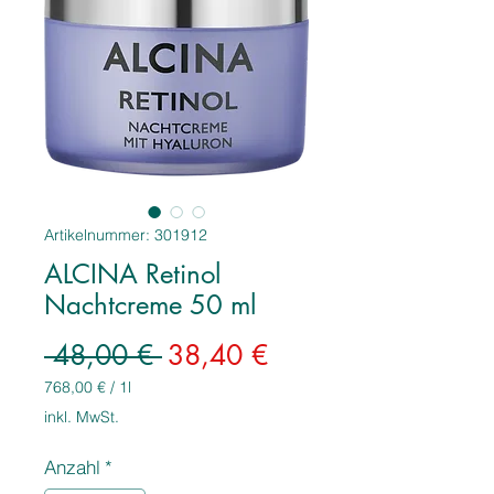
Artikelnummer: 301912
ALCINA Retinol
Nachtcreme 50 ml
Standardpreis
Sale-
 48,00 € 
38,40 €
Preis
768,00 €
/
1l
768,00 €
inkl. MwSt.
pro
1
Anzahl
*
Liter