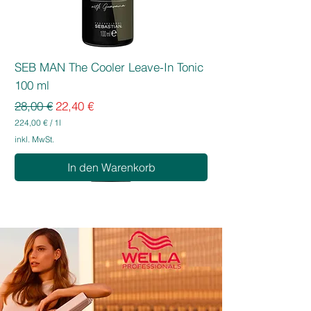
SEB MAN The Cooler Leave-In Tonic
100 ml
Standardpreis
Sale-Preis
28,00 €
22,40 €
224,00 €
/
1l
2
inkl. MwSt.
2
4
In den Warenkorb
,
0
0
€
p
r
o
1
L
i
t
e