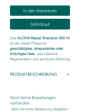
In den Warenkorb
Sofortkauf
Das
ALCINA Repair Shampoo 250 ml
ist die ideale Pflege für
geschädigtes, strapaziertes oder
brüchiges Haar
, das intensive
Regeneration und spürbare Stärkung
benötigt. Die reichhaltige
Formulierung reinigt das Haar
mild
,
PRODUKTBESCHREIBUNG
ohne es weiter zu belasten, und
unterstützt gleichzeitig die
Eigenschaften:
Wiederherstellung der Haarstruktur
.
Reparierendes Shampoo für
Mit reparierenden Wirkstoffen wie
geschädigtes & strapaziertes
Panthenol
,
Keratin
und pflegenden
Noch keine Bewertungen
Haar
Komponenten hilft das Shampoo,
vorhanden
Reinigt mild, ohne auszutrocknen
poröse Stellen zu glätten, die
Jetzt die erste Bewertung abgeben.
Stärkt die Haarstruktur & glättet
Haarfaser zu stärken und dem Haar