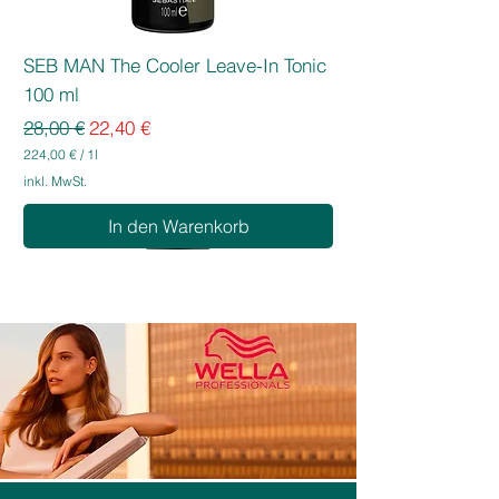
SEB MAN The Cooler Leave-In Tonic
100 ml
Standardpreis
Sale-Preis
28,00 €
22,40 €
224,00 €
/
1l
2
inkl. MwSt.
2
4
In den Warenkorb
,
0
0
€
p
r
o
1
L
i
t
e
r