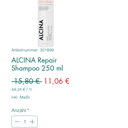
Artikelnummer: 301899
ALCINA Repair
Shampoo 250 ml
Standardpreis
Sale-
 15,80 € 
11,06 €
Preis
44,24 €
/
1l
44,24 €
inkl. MwSt.
pro
1
Anzahl
*
Liter