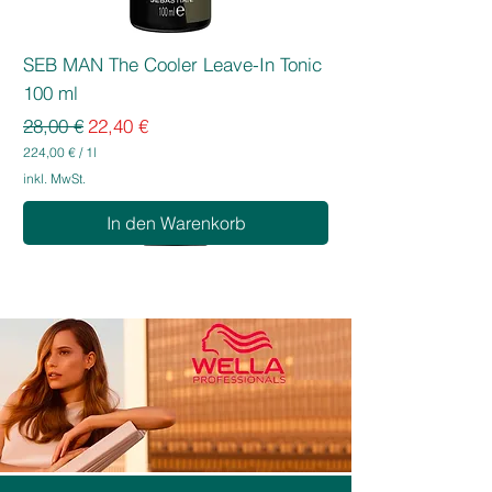
SEB MAN The Cooler Leave-In Tonic
100 ml
Standardpreis
Sale-Preis
28,00 €
22,40 €
224,00 €
/
1l
2
inkl. MwSt.
2
4
In den Warenkorb
,
0
0
€
p
r
o
1
L
i
t
e
r