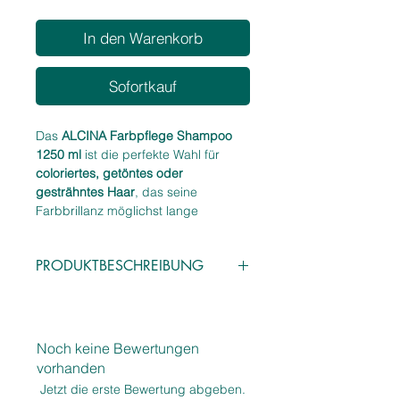
In den Warenkorb
Sofortkauf
Das
ALCINA Farbpflege Shampoo
1250 ml
ist die perfekte Wahl für
coloriertes, getöntes oder
gesträhntes Haar
, das seine
Farbbrillanz möglichst lange
bewahren soll. Die farbschützende,
milde Formulierung reinigt das Haar
PRODUKTBESCHREIBUNG
besonders schonend, ohne die
Farbpigmente auszuwaschen, und
Eigenschaften:
sorgt gleichzeitig für
Glanz,
Farbschützendes Shampoo für
Geschmeidigkeit und eine glatte
coloriertes & gesträhntes Haar
Haaroberfläche
.
Noch keine Bewertungen
Reinigt mild, ohne die Farbe
Die pflegenden Inhaltsstoffe
vorhanden
auszubleichen
unterstützen die Haarstruktur,
Jetzt die erste Bewertung abgeben.
Verleiht
Glanz, Geschmeidigkeit &
verbessern die Kämmbarkeit und