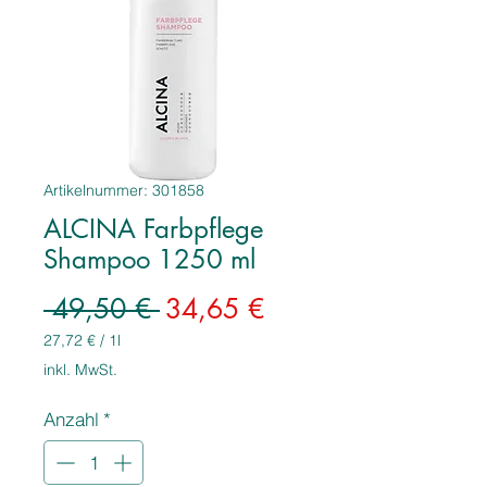
Artikelnummer: 301858
ALCINA Farbpflege
Shampoo 1250 ml
Standardpreis
Sale-
 49,50 € 
34,65 €
Preis
27,72 €
/
1l
27,72 €
inkl. MwSt.
pro
1
Anzahl
*
Liter