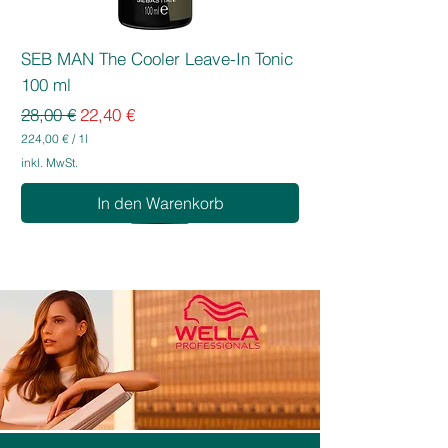
SEB MAN The Cooler Leave-In Tonic
100 ml
Standardpreis
Sale-Preis
28,00 €
22,40 €
224,00 €
/
1l
2
inkl. MwSt.
2
4
In den Warenkorb
,
0
0
€
p
r
o
1
L
i
t
e
r