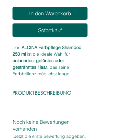
In den Warenkorb
Sofortkauf
Das
ALCINA Farbpflege Shampoo
250 ml
ist die ideale Wahl für
coloriertes, getöntes oder
gesträhntes Haar
, das seine
Farbbrillanz möglichst lange
bewahren soll. Die milde,
farbschützende Formulierung reinigt
PRODUKTBESCHREIBUNG
das Haar schonend, ohne die
Farbpigmente auszuwaschen, und
Eigenschaften:
sorgt gleichzeitig für
Glanz,
Farbschützendes Shampoo für
Geschmeidigkeit und eine glatte
coloriertes & gesträhntes Haar
Haaroberfläche
.
Noch keine Bewertungen
Reinigt mild, ohne die Farbe
Die pflegenden Inhaltsstoffe
vorhanden
auszubleichen
unterstützen die Haarstruktur,
Jetzt die erste Bewertung abgeben.
Verleiht
Glanz, Geschmeidigkeit &
verbessern die Kämmbarkeit und