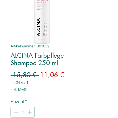
Artikelnummer: 301859
ALCINA Farbpflege
Shampoo 250 ml
Standardpreis
Sale-
 15,80 € 
11,06 €
Preis
44,24 €
/
1l
44,24 €
inkl. MwSt.
pro
1
Anzahl
*
Liter