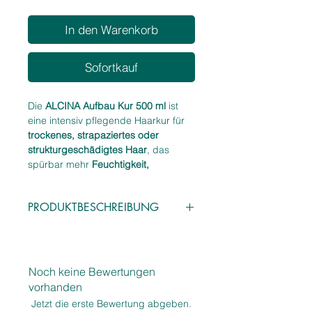
In den Warenkorb
Sofortkauf
Die
ALCINA Aufbau Kur 500 ml
ist
eine intensiv pflegende Haarkur für
trockenes, strapaziertes oder
strukturgeschädigtes Haar
, das
spürbar mehr
Feuchtigkeit,
Geschmeidigkeit und Aufbau
benötigt. Die reichhaltige
PRODUKTBESCHREIBUNG
Formulierung dringt tief in die
Haarfaser ein, stärkt poröse Bereiche
Eigenschaften:
und unterstützt die natürliche
Intensiv aufbauende Haarkur für
Regeneration des Haares.
trockenes & strapaziertes Haar
Mit pflegenden Wirkstoffen wie
Noch keine Bewertungen
Stärkt die Haarstruktur & glättet
Panthenol
,
Keratin
und
vorhanden
poröse Bereiche
feuchtigkeitsspendenden
Jetzt die erste Bewertung abgeben.
Verleiht
Geschmeidigkeit, Glanz &
Komponenten sorgt die Kur für eine