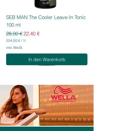
SEB MAN The Cooler Leave-In Tonic
100 ml
Standardpreis
Sale-Preis
28,00 €
22,40 €
224,00 €
/
1l
2
inkl. MwSt.
2
4
In den Warenkorb
,
0
0
€
p
r
o
1
L
i
t
e
r