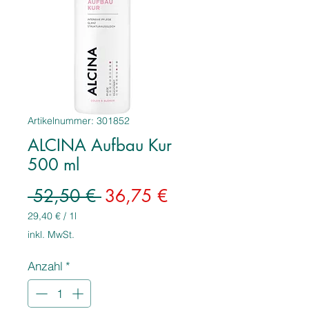
Artikelnummer: 301852
ALCINA Aufbau Kur
500 ml
Standardpreis
Sale-
 52,50 € 
36,75 €
Preis
29,40 €
/
1l
29,40 €
inkl. MwSt.
pro
1
Anzahl
*
Liter