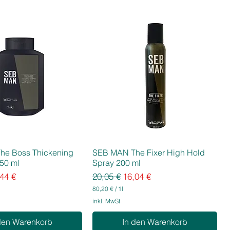
he Boss Thickening
SEB MAN The Fixer High Hold
50 ml
Spray 200 ml
eis
e-Preis
Standardpreis
Sale-Preis
44 €
20,05 €
16,04 €
80,20 €
/
1l
8
inkl. MwSt.
0
,
den Warenkorb
In den Warenkorb
2
0