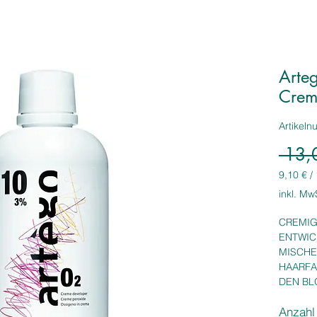
Arteg
Crem
Artikel
 13,
9,10 €
/
9,10 €
inkl. Mw
pro
1
CREMIG
Liter
ENTWIC
MISCHE
HAARFA
DEN BL
UND BA
Anzahl
• Maxima