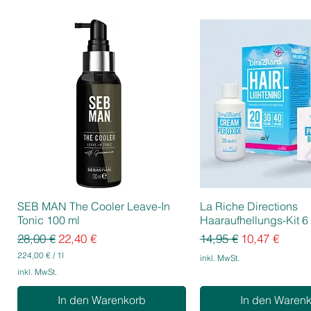
SEB MAN The Cooler Leave-In
La Riche Directions
Tonic 100 ml
Haaraufhellungs-Kit 6 
Standardpreis
Sale-Preis
Standardpreis
Sale-Preis
28,00 €
22,40 €
14,95 €
10,47 €
224,00 €
/
1l
inkl. MwSt.
2
inkl. MwSt.
2
4
In den Warenkorb
In den Waren
,
0