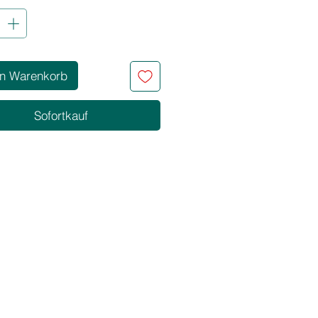
l wirksam
nicht
kte Creme mit angenehmen
lt kosmetisch schützende
en Warenkorb
zen
0 VOL.
Sofortkauf
r färben
len von bis zu 1 Tonstufe
mentierung 1:1