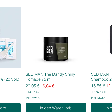
SEB MAN The Dandy Shiny
SEB MAN T
% (20 Vol.)
Pomade 75 ml
Shampoo 2
Standardpreis
Sale-Preis
Standardpr
Sal
20,05 €
16,04 €
15,55 €
12,
213,87 €
/
1l
49,76 €
/
1l
2
4
inkl. MwSt.
inkl. MwSt.
1
9
3
,
korb
In den Warenkorb
In 
,
7
8
6