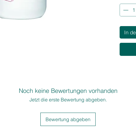
• Schnel
• Quillt 
• Kompa
Geruch
• Enthä
In d
Substan
3 % - 1
• Dunkle
• Aufhel
• Repig
Noch keine Bewertungen vorhanden
Jetzt die erste Bewertung abgeben.
Bewertung abgeben