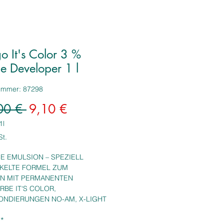
o It's Color 3 %
e Developer 1 l
nummer: 87298
Standardpreis
Sale-
00 € 
9,10 €
Preis
1l
St.
E EMULSION – SPEZIELL
KELTE FORMEL ZUM
N MIT PERMANENTEN
RBE IT‘S COLOR,
ONDIERUNGEN NO-AM, X-LIGHT
LAYAGE.
*
le, langanhaltende Stabilität