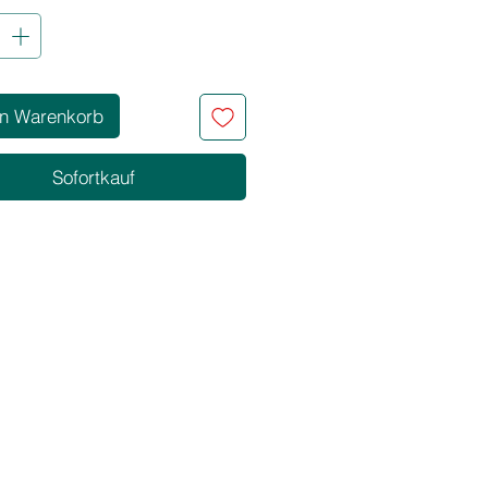
l wirksam
nicht
kte Creme mit angenehmen
lt kosmetisch schützende
en Warenkorb
zen
40 VOL.
Sofortkauf
len von 3 bis 4 Tonstufen
len von 4 bis 5 Tonstufen bei
ung mit den Super- und Ultra
hades