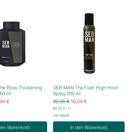
he Boss Thickening
SEB MAN The Fixer High Hold
50 ml
Spray 200 ml
eis
e-Preis
Standardpreis
Sale-Preis
44 €
20,05 €
16,04 €
80,20 €
/
1l
8
inkl. MwSt.
0
,
den Warenkorb
In den Warenkorb
2
0