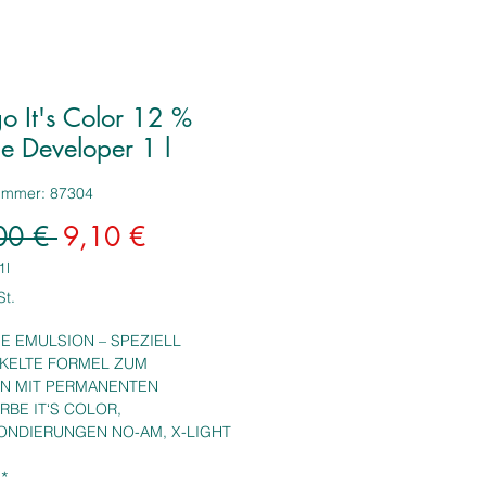
o It's Color 12 %
e Developer 1 l
nummer: 87304
Standardpreis
Sale-
00 € 
9,10 €
Preis
1l
St.
E EMULSION – SPEZIELL
KELTE FORMEL ZUM
N MIT PERMANENTEN
RBE IT‘S COLOR,
ONDIERUNGEN NO-AM, X-LIGHT
LAYAGE.
*
le, langanhaltende Stabilität