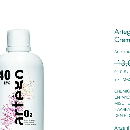
Arteg
Crem
Artikel
 13,
9,10 €
/
9,10 €
inkl. Mw
pro
1
CREMIG
Liter
ENTWIC
MISCHE
HAARFA
DEN BL
UND BA
Anzahl
• Maxima