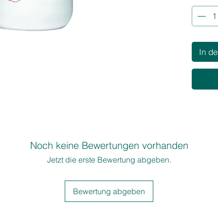
• Schnel
• Quillt 
• Kompa
Geruch
• Enthä
In d
Substan
12 % - 
• Aufhel
• Aufhel
Verwend
Blond S
Noch keine Bewertungen vorhanden
Jetzt die erste Bewertung abgeben.
Bewertung abgeben