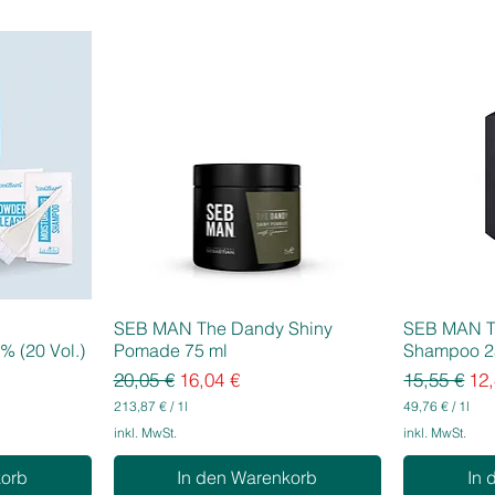
SEB MAN The Dandy Shiny
SEB MAN T
% (20 Vol.)
Pomade 75 ml
Shampoo 2
Standardpreis
Sale-Preis
Standardpr
Sal
20,05 €
16,04 €
15,55 €
12,
213,87 €
/
1l
49,76 €
/
1l
2
4
inkl. MwSt.
inkl. MwSt.
1
9
3
,
korb
In den Warenkorb
In 
,
7
8
6