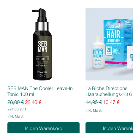
SEB MAN The Cooler Leave-In
La Riche Directions
Tonic 100 ml
Haaraufhellungs-Kit 6 
Standardpreis
Sale-Preis
Standardpreis
Sale-Preis
28,00 €
22,40 €
14,95 €
10,47 €
224,00 €
/
1l
inkl. MwSt.
2
inkl. MwSt.
2
4
In den Warenkorb
In den Waren
,
0