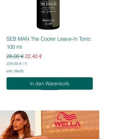
SEB MAN The Cooler Leave-In Tonic
100 ml
Standardpreis
Sale-Preis
28,00 €
22,40 €
224,00 €
/
1l
2
inkl. MwSt.
2
4
In den Warenkorb
,
0
0
€
p
r
o
1
L
i
t