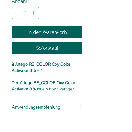
Anzahl
*
Liter
In den Warenkorb
Sofortkauf
🧪
Artego RE_COLOR Oxy Color
Activator 3 % – 1 l
Der
Artego RE_COLOR Oxy Color
Activator 3 %
ist ein hochwertiger
Entwickler, speziell abgestimmt auf
die RE_COLOR Haarfarbenserie. Mit
Anwendungsempfehlung
seiner milden Oxidationskraft eignet
er sich ideal für Tönungen, sanfte
Im empfohlenen Mischverhältnis mit
Farbauffrischungen und
Artego RE_COLOR Haarfarben
empfindliches Haar. Die cremige
verwenden. Bitte die