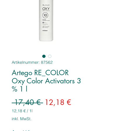
Artikelnummer: 87562
Artego RE_COLOR
Oxy Color Activators 3
% 1 l
Standardpreis
Sale-
 17,40 € 
12,18 €
Preis
12,18 €
/
1l
12,18 €
inkl. MwSt.
pro
1