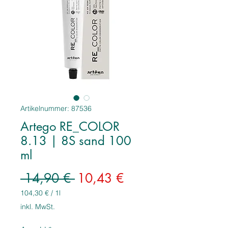
Artikelnummer: 87536
Artego RE_COLOR
8.13 | 8S sand 100
ml
Standardpreis
Sale-
 14,90 € 
10,43 €
Preis
104,30 €
/
1l
104,30 €
inkl. MwSt.
pro
1