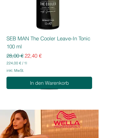
SEB MAN The Cooler Leave-In Tonic
100 ml
Standardpreis
Sale-Preis
28,00 €
22,40 €
224,00 €
/
1l
2
inkl. MwSt.
2
4
In den Warenkorb
,
0
0
€
p
r
o
1
L
i
t