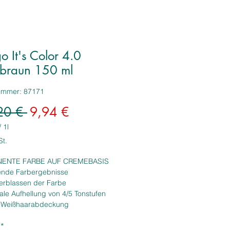
o It's Color 4.0
elbraun 150 ml
nummer: 87171
Standardpreis
Sale-
20 € 
9,94 €
Preis
/
1l
St.
ENTE FARBE AUF CREMEBASIS
ende Farbergebnisse
Verblassen der Farbe
le Aufhellung von 4/5 Tonstufen
 Weißhaarabdeckung
ende und intensive Reflexe
*
uverlässigkeit