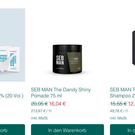
SEB MAN The Dandy Shiny
SEB MAN T
% (20 Vol.)
Pomade 75 ml
Shampoo 2
Standardpreis
Sale-Preis
Standardpr
Sal
20,05 €
16,04 €
15,55 €
12,
213,87 €
/
1l
49,76 €
/
1l
2
4
inkl. MwSt.
inkl. MwSt.
1
9
3
,
korb
In den Warenkorb
In 
,
7
8
6