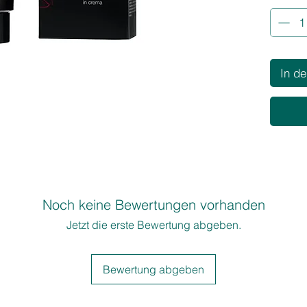
EIGENS
• Niedr
• Hohe 
• Multi
In d
• Beson
Anreich
LEISTU
• Satte 
Weißab
• Kein 
• Umfas
Hellerfä
Noch keine Bewertungen vorhanden
• Leicht
Jetzt die erste Bewertung abgeben.
Anwend
• Kein V
• Sanft 
Bewertung abgeben