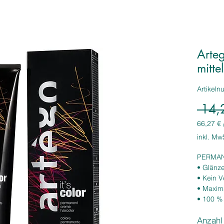
Arteg
mitt
Artikel
 14,
66,27 €
66,27 €
inkl. Mw
pro
1
PERMAN
Liter
• Glänz
• Kein 
• Maxima
• 100 %
• Leucht
Anzahl
• Hohe Z