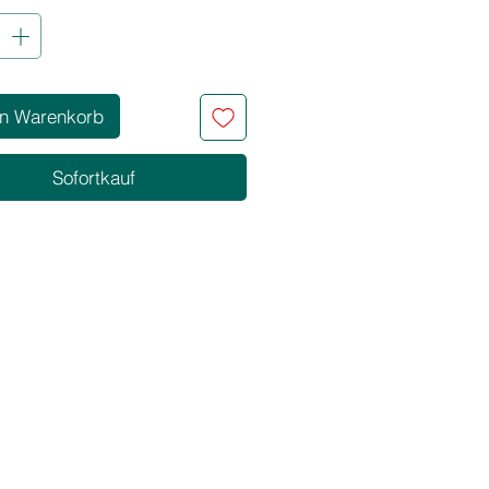
CHAFTEN
iger Ammoniakgehalt
Pigmentkonzentration
pigment-Farbsystem
en Warenkorb
ders pflegend durch die
erung mit Milch- und Kokosölen
Sofortkauf
NGEN
Farbresultate mit perfekter
deckung
Verblassen der Pigmente
sende Auswahl an Nuancen zum
rben
 in der Mischung und in der
ung
erfärben
zur Kopfhaut