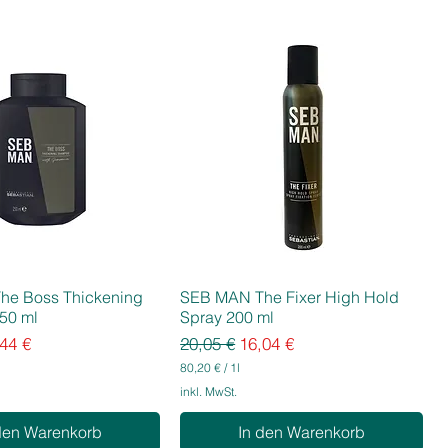
he Boss Thickening
SEB MAN The Fixer High Hold
50 ml
Spray 200 ml
eis
e-Preis
Standardpreis
Sale-Preis
44 €
20,05 €
16,04 €
80,20 €
/
1l
8
inkl. MwSt.
0
,
den Warenkorb
In den Warenkorb
2
0