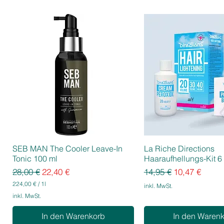
SEB MAN The Cooler Leave-In
La Riche Directions
Tonic 100 ml
Haaraufhellungs-Kit 6 
Standardpreis
Sale-Preis
Standardpreis
Sale-Preis
28,00 €
22,40 €
14,95 €
10,47 €
224,00 €
/
1l
inkl. MwSt.
2
inkl. MwSt.
2
4
In den Warenkorb
In den Waren
,
0