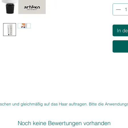
Aschante
sorgt fü
gleichmä
dem Haar
natürlic
In d
✨
Produk
Extra
Dunke
Nuanc
Zuve
bei 
Pfle
die 
Salon
Erge
schen und gleichmäßig auf das Haar auftragen. Bitte die Anwendungs
Noch keine Bewertungen vorhanden