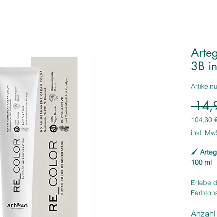
Arte
3B i
Artikel
 14,
104,30 
104,30 
inkl. Mw
pro
1
🖌️
Arteg
Liter
100 ml
Erlebe d
Farbton
Intense
–
Anzahl
ein inte