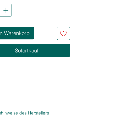
il. Diese permanente Coloration
r ein besonders kühles,
ßiges Farbergebnis und verleiht
 eine elegante Tiefe mit
hem Glanz.
en Warenkorb
tvorteile:
 kühler Farbton
– tiefes
Sofortkauf
lbraun mit intensiver Asch-
e für ein rauchiges, edles Finish
rlässige Grauabdeckung
– auch
anspruchsvollem oder reifem Haar
gende Formel
– schützt und stärkt
Haarstruktur während des Färbens
qualität
– für professionelle
bnisse auch zuhause
hinweise des Herstellers