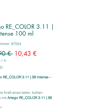
go RE_COLOR 3.11 |
ntense 100 ml
nummer: 87554
Standardpreis
Sale-
90 € 
10,43 €
Preis
€
/
1l
€
St.
o RE_COLOR 3.11 | 3B Intense –
ie Kraft eines tiefen, kühlen
s mit
Artego RE_COLOR 3.11 | 3B
 der professionellen Haarfarbe für
*
nsives Dunkelbraun mit doppeltem