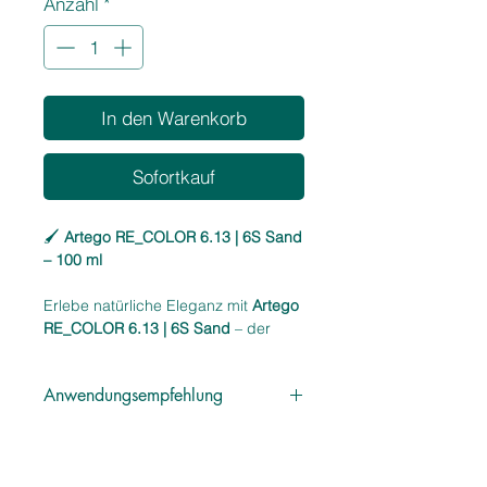
Anzahl
*
Liter
In den Warenkorb
Sofortkauf
🖌️
Artego RE_COLOR 6.13 | 6S Sand
– 100 ml
Erlebe natürliche Eleganz mit
Artego
RE_COLOR 6.13 | 6S Sand
– der
professionellen Haarfarbe für ein
ausgewogenes Dunkelblond mit
Anwendungsempfehlung
sandigem, leicht kühlem Unterton.
Diese permanente Coloration sorgt
Mit einem passenden Entwickler
für ein harmonisches, modernes
mischen und gleichmäßig auf das
Farbergebnis und pflegt das Haar
Haar auftragen. Bitte die