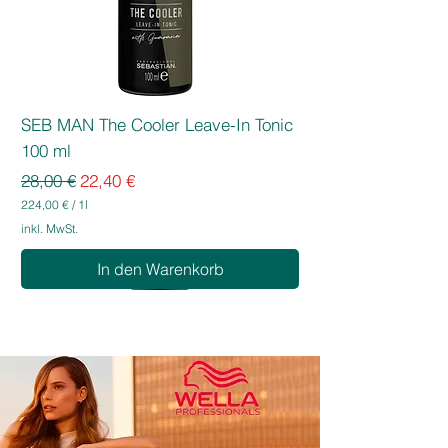
SEB MAN The Cooler Leave-In Tonic
100 ml
Standardpreis
Sale-Preis
28,00 €
22,40 €
224,00 €
/
1l
2
inkl. MwSt.
2
4
In den Warenkorb
,
0
0
€
p
r
o
1
L
i
t