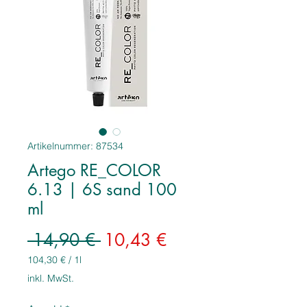
Artikelnummer: 87534
Artego RE_COLOR
6.13 | 6S sand 100
ml
Standardpreis
Sale-
 14,90 € 
10,43 €
Preis
104,30 €
/
1l
104,30 €
inkl. MwSt.
pro
1