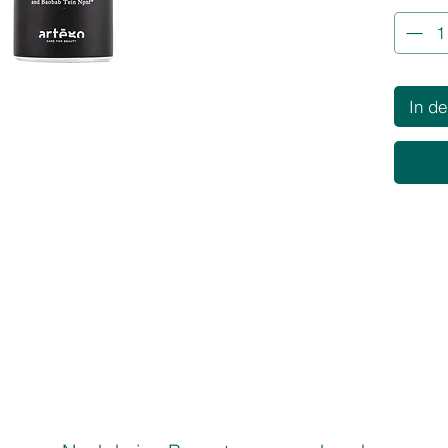
Hause.
In d