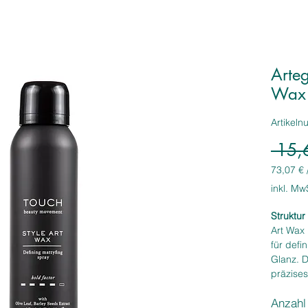
Arteg
Wax 
Artikel
 15,
73,07 €
73,07 €
inkl. Mw
pro
1
Struktur t
Liter
Art Wax 
für defi
Glanz. D
präzise
oder zu 
Anzahl
mit mitt