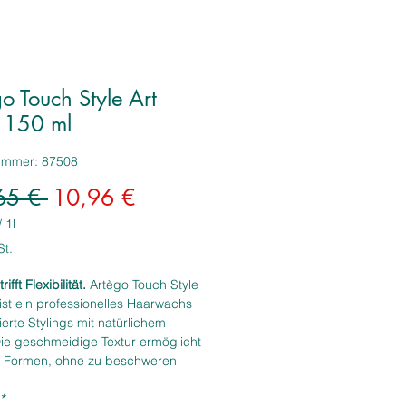
o Touch Style Art
150 ml
nummer: 87508
Standardpreis
Sale-
65 € 
10,96 €
Preis
/
1l
St.
rifft Flexibilität.
Artègo Touch Style
ist ein professionelles Haarwachs
nierte Stylings mit natürlichem
ie geschmeidige Textur ermöglicht
s Formen, ohne zu beschweren
verkleben. Ideal für kreative Looks
*
lerem Halt – ob im Salon oder zu