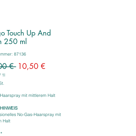
go Touch Up And
 250 ml
nummer: 87136
Standardpreis
Sale-
00 € 
10,50 €
Preis
/
1l
St.
aarspray mit mittlerem Halt
HINWEIS
sionelles No-Gas-Haarspray mit
m Halt
ftfeuchtigkeit
*
nn nach der Anwendung wieder in