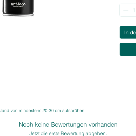
Form ge
• Hinter
Anwendu
• Lässt 
In d
BESOND
Aerosolf
Volumen
beschwe
DUFT
Köstlich
angereic
Pfirsich
Aprikose
HALTEG
tand von mindestens 20-30 cm aufsprühen.
Noch keine Bewertungen vorhanden
Jetzt die erste Bewertung abgeben.