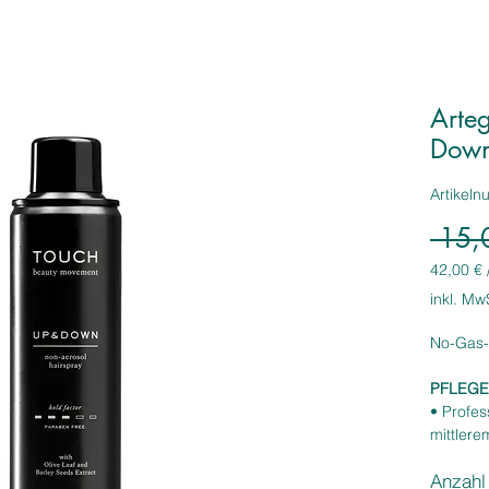
Arte
Down
Artikel
 15,
42,00 €
42,00 €
inkl. Mw
pro
1
No-Gas-H
Liter
PFLEGE
• Profes
mittlere
• Anti-Lu
Anzahl
• Es ka