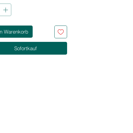
bracht werden
lässt auch bei wiederholter
ng keine Rückstände
sich leicht ausbürsten
en Warenkorb
ERHEITEN
reies Haarspray. Es gibt dem Haar
 und Glanz, ohne es zu
Sofortkauf
ren.
 süßer Tonkabohnen-Duft,
hert mit fruchtigen Noten von
 und
.
RAD:
MITTEL 3