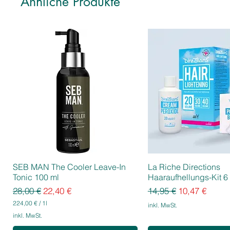
Ähnliche Produkte
SEB MAN The Cooler Leave-In
La Riche Directions
Tonic 100 ml
Haaraufhellungs-Kit 6 
Standardpreis
Sale-Preis
Standardpreis
Sale-Preis
28,00 €
22,40 €
14,95 €
10,47 €
224,00 €
/
1l
inkl. MwSt.
2
inkl. MwSt.
2
4