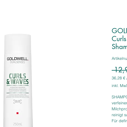
GOLD
Curl
Sham
Artikel
 12,
36,28 €
36,28 €
inkl. Mw
pro
1
SHAMPOO
Liter
verfein
Milchpro
reinigt 
Für defi
Sprungkr