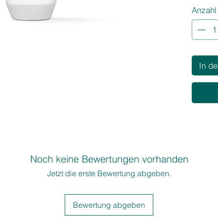
Anzahl
FadeSto
nach je
Wasser.
Auf das 
aufschä
In d
Noch keine Bewertungen vorhanden
Jetzt die erste Bewertung abgeben.
Bewertung abgeben