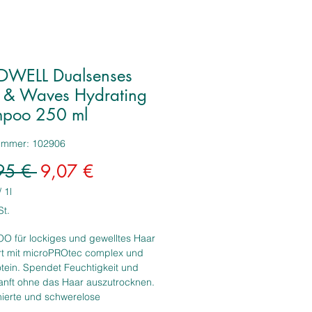
WELL Dualsenses
s & Waves Hydrating
poo 250 ml
nummer: 102906
Standardpreis
Sale-
95 € 
9,07 €
Preis
/
1l
St.
 für lockiges und gewelltes Haar
ert mit microPROtec complex und
tein. Spendet Feuchtigkeit und
sanft ohne das Haar auszutrocknen.
nierte und schwerelose
aft. Die einzigartige