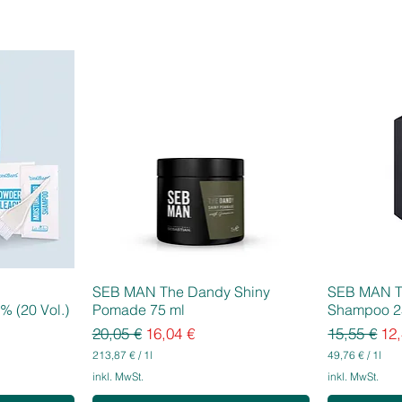
SEB MAN The Dandy Shiny
SEB MAN T
% (20 Vol.)
Pomade 75 ml
Shampoo 2
Standardpreis
Sale-Preis
Standardpr
Sal
20,05 €
16,04 €
15,55 €
12,
213,87 €
/
1l
49,76 €
/
1l
2
4
inkl. MwSt.
inkl. MwSt.
1
9
3
,