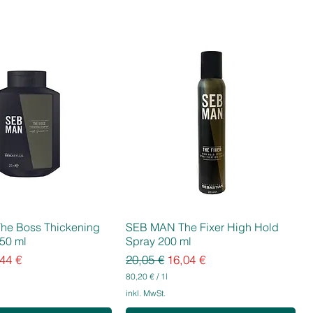
he Boss Thickening
SEB MAN The Fixer High Hold
50 ml
Spray 200 ml
eis
e-Preis
Standardpreis
Sale-Preis
44 €
20,05 €
16,04 €
80,20 €
/
1l
8
inkl. MwSt.
0
,