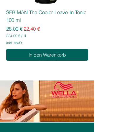
SEB MAN The Cooler Leave-In Tonic
100 ml
Standardpreis
Sale-Preis
28,00 €
22,40 €
224,00 €
/
1l
2
inkl. MwSt.
2
4
In den Warenkorb
,
0
0
€
p
r
o
1
L
i
t
e
r