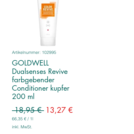
Artikelnummer: 102995
GOLDWELL
Dualsenses Revive
farbgebender
Conditioner kupfer
200 ml
Standardpreis
Sale-
 18,95 € 
13,27 €
Preis
66,35 €
/
1l
66,35 €
inkl. MwSt.
pro