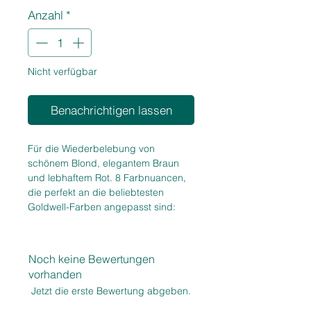
1
Anzahl
*
Liter
Nicht verfügbar
Benachrichtigen lassen
Für die Wiederbelebung von
schönem Blond, elegantem Braun
und lebhaftem Rot. 8 Farbnuancen,
die perfekt an die beliebtesten
Goldwell-Farben angepasst sind:
Eisblond, Kühles Hellblond,
Warmes Hellblond, Warmes
Dunkelblond, Warmes Braun, Kühles
Noch keine Bewertungen
Braun, Warmes Rot, Kühles Rot.
vorhanden
Nach dem Shampoonieren in das
Jetzt die erste Bewertung abgeben.
feuchte Haar einmassieren und etwa
2-5 Minuten einwirken lassen. Für