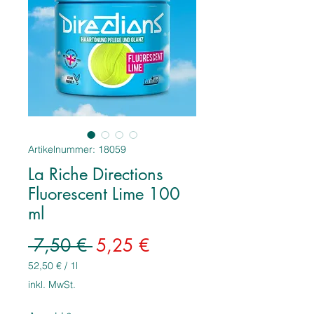
Artikelnummer: 18059
La Riche Directions
Fluorescent Lime 100
ml
Standardpreis
Sale-
 7,50 € 
5,25 €
Preis
52,50 €
/
1l
52,50 €
inkl. MwSt.
pro
1