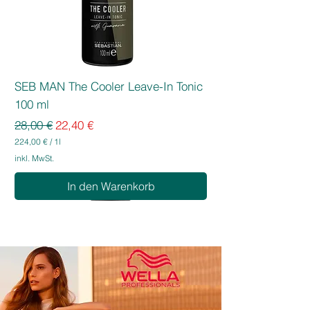
Ideal für kreative Styles,
Farbverläufe oder leuchtende
Akzente
Mischbar mit anderen Directions-
Farben für individuelle Nuancen
SEB MAN The Cooler Leave-In Tonic
100 ml
Standardpreis
Sale-Preis
28,00 €
22,40 €
224,00 €
/
1l
2
inkl. MwSt.
2
4
In den Warenkorb
,
0
0
€
p
r
o
1
L
i
t