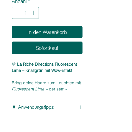
Anzahl
*
Liter
In den Warenkorb
Sofortkauf
💚
La Riche Directions Fluorescent
Lime – Knallgrün mit Wow-Effekt
Bring deine Haare zum Leuchten mit
Fluorescent Lime
– der semi-
permanenten Haartönung von La
Riche Directions. Der grelle
🧴 Anwendungstipps:
Limettenton sorgt für maximale
Aufmerksamkeit und ist ideal für
Für beste Ergebnisse auf
kreative Köpfe, Festival-Vibes oder
vorblondiertem Haar anwenden
mutige Farbstatements.
Mit Handschuhen auftragen und