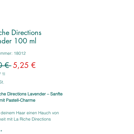
che Directions
nder 100 ml
nummer: 18012
Standardpreis
Sale-
0 € 
5,25 €
Preis
/
1l
St.
che Directions Lavender – Sanfte
mit Pastell-Charme
e deinem Haar einen Hauch von
keit mit La Riche Directions
r
– der semi-permanenten
*
ng für zarte, verträumte Looks in