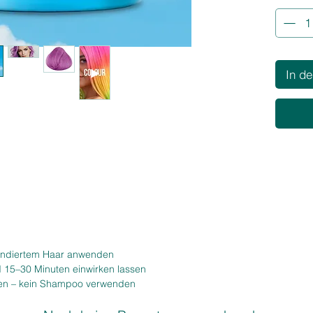
einem kü
✨
Produ
Farbt
In d
Flied
Form
oder
Haars
Anwe
vorb
anwe
Haltb
von 
Inhalt
Tönun
londiertem Haar anwenden
💡
Vortei
 15–30 Minuten einwirken lassen
en – kein Shampoo verwenden
Vegan
Perfe