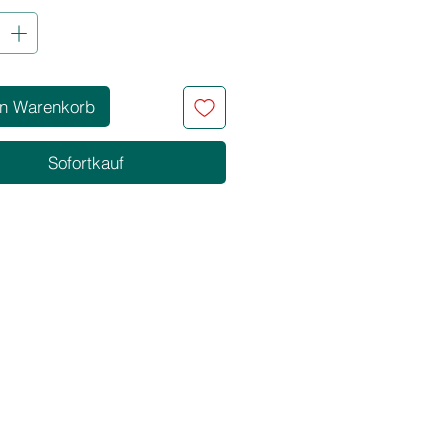
hlen Pastellton.
kt-Highlights:
on:
Lavender – ein sanftes, kühles
en Warenkorb
er mit frischem Unterton
ulierung:
Ohne Ammoniak, Peroxid
 PPD – besonders schonend zur
Sofortkauf
truktur
ndung:
Für beste Ergebnisse auf
londiertem oder aufgehelltem Haar
nden
arkeit:
Ca. 4–6 Wochen – abhängig
Haarpflege und Haartyp
:
100 ml – ideal für eine komplette
g oder kreative Farbtechniken
le:
 & tierversuchsfrei
kt für Pastel-Looks, Highlights oder