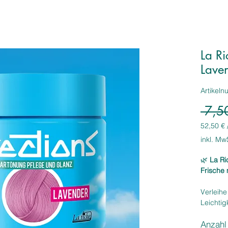
La Ri
Lave
Artikel
 7,5
52,50 €
52,50 €
inkl. Mw
pro
1
🌿
La Ri
Liter
Frische 
Verleih
Leichtig
Lavende
Anzahl
Haartönu