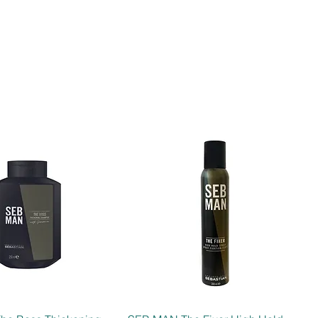
e Farbverläufe
hbar mit anderen Directions-Farben
ndividuelle Nuancen