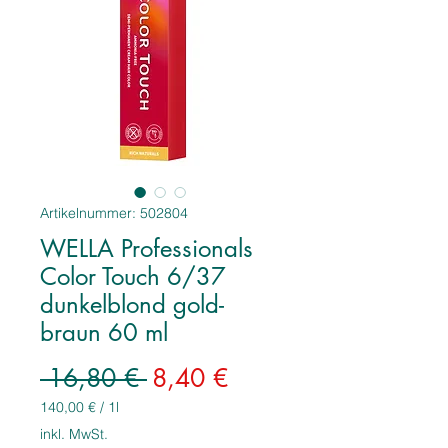
Artikelnummer: 502804
WELLA Professionals
Color Touch 6/37
dunkelblond gold-
braun 60 ml
Standardpreis
Sale-
 16,80 € 
8,40 €
Preis
140,00 €
/
1l
140,00 €
inkl. MwSt.
pro