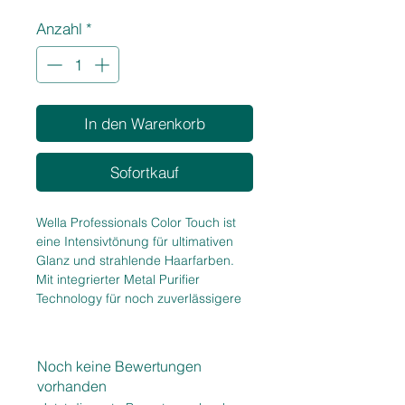
1
Anzahl
*
Liter
In den Warenkorb
Sofortkauf
Wella Professionals Color Touch ist
eine Intensivtönung für ultimativen
Glanz und strahlende Haarfarben.
Mit integrierter Metal Purifier
Technology für noch zuverlässigere
Farbergebnisse - auch bei
geschädigtem Haar. Sanfte und
vegane Formel.
Noch keine Bewertungen
vorhanden