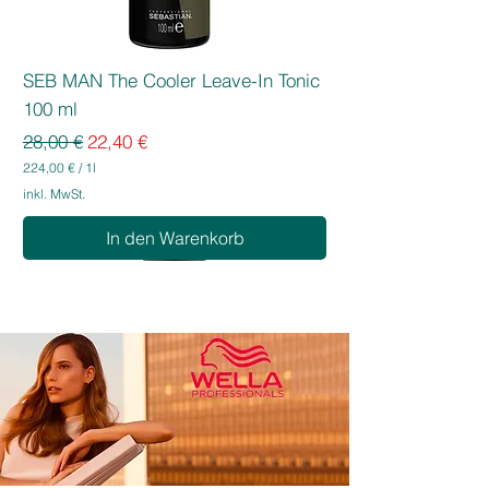
SEB MAN The Cooler Leave-In Tonic
100 ml
Standardpreis
Sale-Preis
28,00 €
22,40 €
224,00 €
/
1l
2
inkl. MwSt.
2
4
In den Warenkorb
,
0
0
€
p
r
o
1
L
i
t
e
r