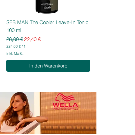
SEB MAN The Cooler Leave-In Tonic
100 ml
Standardpreis
Sale-Preis
28,00 €
22,40 €
224,00 €
/
1l
2
inkl. MwSt.
2
4
In den Warenkorb
,
0
0
€
p
r
o
1
L
i
t
e
r