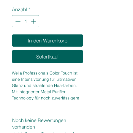
1
Anzahl
*
Liter
In den Warenkorb
Sofortkauf
Wella Professionals Color Touch ist
eine Intensivtönung für ultimativen
Glanz und strahlende Haarfarben.
Mit integrierter Metal Purifier
Technology für noch zuverlässigere
Farbergebnisse - auch bei
geschädigtem Haar. Sanfte und
vegane Formel.
Noch keine Bewertungen
vorhanden