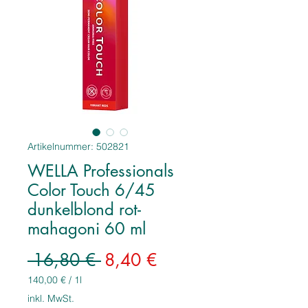
Artikelnummer: 502821
WELLA Professionals
Color Touch 6/45
dunkelblond rot-
mahagoni 60 ml
Standardpreis
Sale-
 16,80 € 
8,40 €
Preis
140,00 €
/
1l
140,00 €
inkl. MwSt.
pro